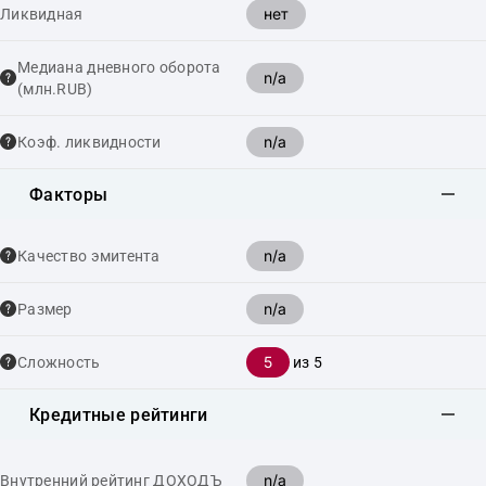
нет
Ликвидная
Медиана дневного оборота
n/a
(млн.RUB)
n/a
Коэф. ликвидности
Факторы
n/a
Качество эмитента
n/a
Размер
5
Сложность
из 5
Кредитные рейтинги
n/a
Внутренний рейтинг ДОХОДЪ