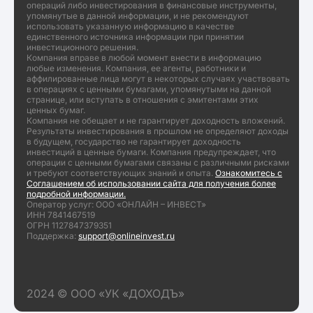
операций либо инвестирования в финансовые инструменты,
упомянутые в данной информации, и не рекомендуют
использовать указанную информацию в качестве
единственного источника информации при принятии
инвестиционного решения.
Компания вправе в любой момент внести в информацию
любые изменения. Компания, ее агенты, работники и
аффилированные лица могут в некоторых случаях участвовать
в операциях с ценными бумагами, упомянутыми на данной
странице, или вступать в отношения с эмитентами этих
ценных бумаг.
Компания не обещает и не гарантирует доходность вложений.
Результаты инвестирования в прошлом не определяют доходы
в будущем, государство не гарантирует доходность
инвестиций в ценные бумаги. Компания предупреждает, что
операции с ценными бумагами связаны с различными рисками
и требуют соответствующих знаний и опыта.
Ознакомитесь с
Соглашением об использовании сайта для получения более
подробной информации.
Оператор услуг: ООО «ОНЛАЙН – ИНВЕСТ»
ИНН 7841467519
ОГРН 1127847379351
Поддержка:
support@onlineinvest.ru
2024 © ООО «УК «ДОХОДЪ»