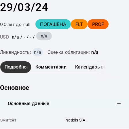
29/03/24
ПОГАШЕНА
FLT
PROF
0.0 лет до: null
n/a
USD
n/a
/
-
/
-
/
Ликвидность:
n/a
Оценка облигации:
n/a
Подробно
Комментарии
Календарь выплат
Основное
Основные данные
Эмитент
Natixis S.A.