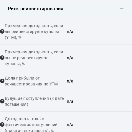
Риск реинвестирования
Примерная доходность, если
вы реинвестируете купоны
n/a
(YTM), %
Примерная доходность, если
вы не реинвестируете
n/a
купоны, %
Доля прибыли от
n/a
реинвестирования по YTM
Будущие поступления (к дате
n/a
погашения)
Доходность только
фактических поступлений
n/a
(простая доходность), %