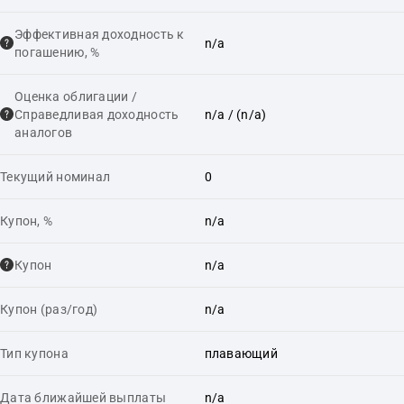
Эффективная доходность к
n/a
погашению, %
Оценка облигации /
Справедливая доходность
n/a
/ (n/a)
аналогов
Текущий номинал
0
Купон, %
n/a
Купон
n/a
Купон (раз/год)
n/a
Тип купона
плавающий
Дата ближайшей выплаты
n/a