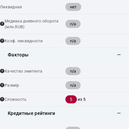
нет
Ликвидная
Медиана дневного оборота
n/a
(млн.RUB)
n/a
Коэф. ликвидности
Факторы
n/a
Качество эмитента
n/a
Размер
5
Сложность
из 5
Кредитные рейтинги