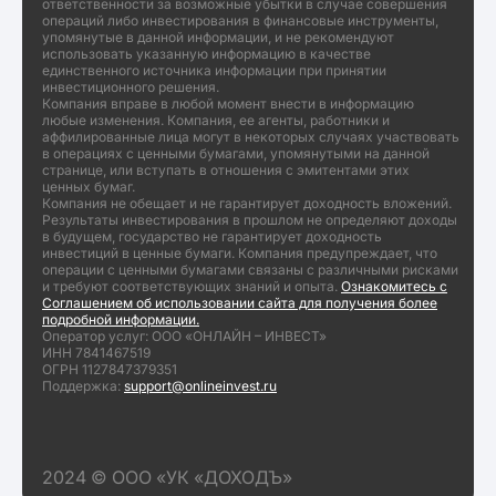
ответственности за возможные убытки в случае совершения
операций либо инвестирования в финансовые инструменты,
упомянутые в данной информации, и не рекомендуют
использовать указанную информацию в качестве
единственного источника информации при принятии
инвестиционного решения.
Компания вправе в любой момент внести в информацию
любые изменения. Компания, ее агенты, работники и
аффилированные лица могут в некоторых случаях участвовать
в операциях с ценными бумагами, упомянутыми на данной
странице, или вступать в отношения с эмитентами этих
ценных бумаг.
Компания не обещает и не гарантирует доходность вложений.
Результаты инвестирования в прошлом не определяют доходы
в будущем, государство не гарантирует доходность
инвестиций в ценные бумаги. Компания предупреждает, что
операции с ценными бумагами связаны с различными рисками
и требуют соответствующих знаний и опыта.
Ознакомитесь с
Соглашением об использовании сайта для получения более
подробной информации.
Оператор услуг: ООО «ОНЛАЙН – ИНВЕСТ»
ИНН 7841467519
ОГРН 1127847379351
Поддержка:
support@onlineinvest.ru
2024 © ООО «УК «ДОХОДЪ»