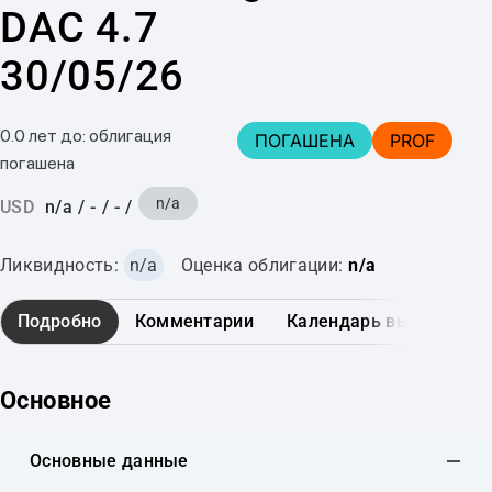
DAC 4.7
30/05/26
0.0 лет до: облигация
ПОГАШЕНА
PROF
погашена
n/a
USD
n/a
/
-
/
-
/
Ликвидность:
n/a
Оценка облигации:
n/a
Подробно
Комментарии
Календарь выплат
Основное
Основные данные