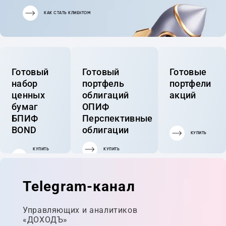
КАК СТАТЬ КЛИЕНТОМ
Готовый
Готовый
Готовые
набор
портфель
портфели
ценных
облигаций
акций
бумаг
ОПИФ
БПИФ
Перспективные
BOND
облигации
КУПИТЬ
КУПИТЬ
КУПИТЬ
ГОТОВЫЙ
ПОРТФЕЛЬ
Telegram-канал
Управляющих и аналитиков
«ДОХОДЪ»