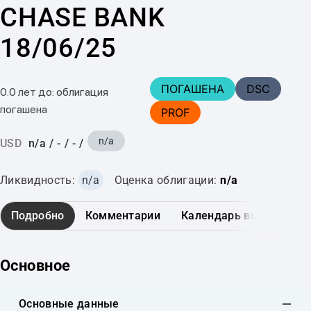
CHASE BANK
18/06/25
ПОГАШЕНА
DSC
0.0 лет до: облигация
погашена
PROF
n/a
USD
n/a
/
-
/
-
/
Ликвидность:
n/a
Оценка облигации:
n/a
Подробно
Комментарии
Календарь выплат
Основное
Основные данные