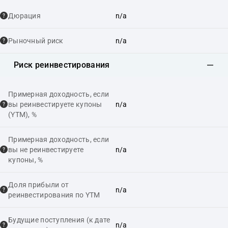
Дюрация
n/a
Рыночный риск
n/a
Риск реинвестирования
Примерная доходность, если
вы реинвестируете купоны
n/a
(YTM), %
Примерная доходность, если
вы не реинвестируете
n/a
купоны, %
Доля прибыли от
n/a
реинвестирования по YTM
Будущие поступления (к дате
n/a