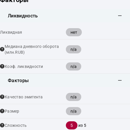
Ликвидность
нет
Ликвидная
Медиана дневного оборота
n/a
(млн.RUB)
n/a
Коэф. ликвидности
Факторы
n/a
Качество эмитента
n/a
Размер
5
Сложность
из 5