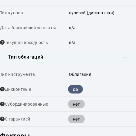
Тип купона
нулевой (дисконтная)
Дата ближайшей выплаты
n/a
Текущая доходность
n/a
Тип облигаций
Тип инструмента
Облигация
да
Дисконтные
нет
Cубординированные
нет
С гарантией
Факторы