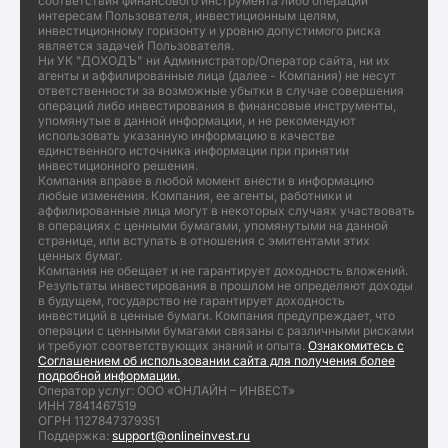
соответствия финансового инструмента либо операции
интересам Пользователя, инвестиционным целям,
инвестиционному горизонту и уровню допустимого риска
является задачей Пользователя.
Ни УК "ДОХОДЪ" ни Администратор/Оператор сайта, ни их
агенты и аффилированные лица (далее - Компания) не несут
ответственности за возможные убытки в случае совершения
операций либо инвестирования в финансовые инструменты,
упомянутые в данной информации, и не рекомендуют
использовать указанную информацию в качестве
единственного источника информации при принятии
инвестиционного решения.
Компания вправе в любой момент внести в информацию
любые изменения. Компания, ее агенты, работники и
аффилированные лица могут в некоторых случаях участвовать
в операциях с ценными бумагами, упомянутыми на данной
странице, или вступать в отношения с эмитентами этих
ценных бумаг.
Компания не обещает и не гарантирует доходность вложений.
Результаты инвестирования в прошлом не определяют доходы
в будущем, государство не гарантирует доходность
инвестиций в ценные бумаги. Компания предупреждает, что
операции с ценными бумагами связаны с различными рисками
и требуют соответствующих знаний и опыта.
Ознакомитесь с
Соглашением об использовании сайта для получения более
подробной информации.
Оператор услуг: ООО «ОНЛАЙН – ИНВЕСТ»
ИНН 7841467519
ОГРН 1127847379351
Поддержка:
support@onlineinvest.ru