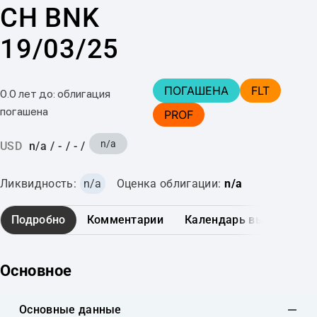
CH BNK
19/03/25
ПОГАШЕНА
FLT
0.0 лет до: облигация
погашена
PROF
n/a
USD
n/a
/
-
/
-
/
Ликвидность:
n/a
Оценка облигации:
n/a
Подробно
Комментарии
Календарь выплат
Основное
Основные данные