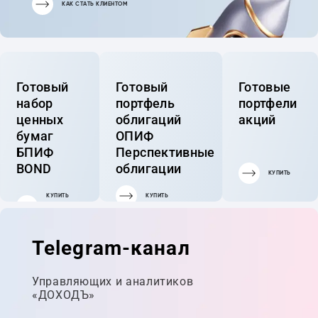
КАК СТАТЬ КЛИЕНТОМ
Готовый
Готовый
Готовые
набор
портфель
портфели
ценных
облигаций
акций
бумаг
ОПИФ
БПИФ
Перспективные
BOND
облигации
КУПИТЬ
КУПИТЬ
КУПИТЬ
ГОТОВЫЙ
ПОРТФЕЛЬ
Telegram-канал
Управляющих и аналитиков
«ДОХОДЪ»