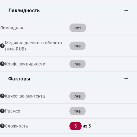
Ликвидность
нет
Ликвидная
Медиана дневного оборота
n/a
(млн.RUB)
n/a
Коэф. ликвидности
Факторы
n/a
Качество эмитента
n/a
Размер
5
Сложность
из 5