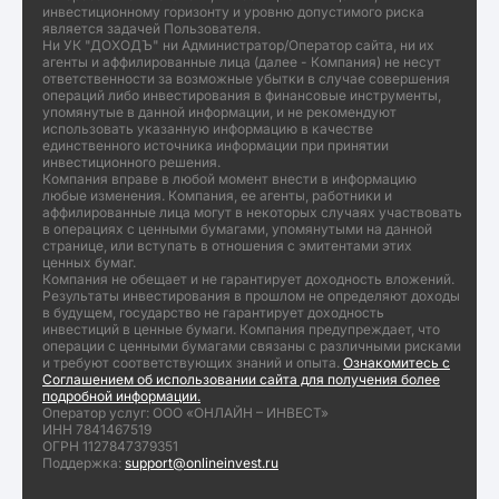
инвестиционному горизонту и уровню допустимого риска
является задачей Пользователя.
Ни УК "ДОХОДЪ" ни Администратор/Оператор сайта, ни их
агенты и аффилированные лица (далее - Компания) не несут
ответственности за возможные убытки в случае совершения
операций либо инвестирования в финансовые инструменты,
упомянутые в данной информации, и не рекомендуют
использовать указанную информацию в качестве
единственного источника информации при принятии
инвестиционного решения.
Компания вправе в любой момент внести в информацию
любые изменения. Компания, ее агенты, работники и
аффилированные лица могут в некоторых случаях участвовать
в операциях с ценными бумагами, упомянутыми на данной
странице, или вступать в отношения с эмитентами этих
ценных бумаг.
Компания не обещает и не гарантирует доходность вложений.
Результаты инвестирования в прошлом не определяют доходы
в будущем, государство не гарантирует доходность
инвестиций в ценные бумаги. Компания предупреждает, что
операции с ценными бумагами связаны с различными рисками
и требуют соответствующих знаний и опыта.
Ознакомитесь с
Соглашением об использовании сайта для получения более
подробной информации.
Оператор услуг: ООО «ОНЛАЙН – ИНВЕСТ»
ИНН 7841467519
ОГРН 1127847379351
Поддержка:
support@onlineinvest.ru