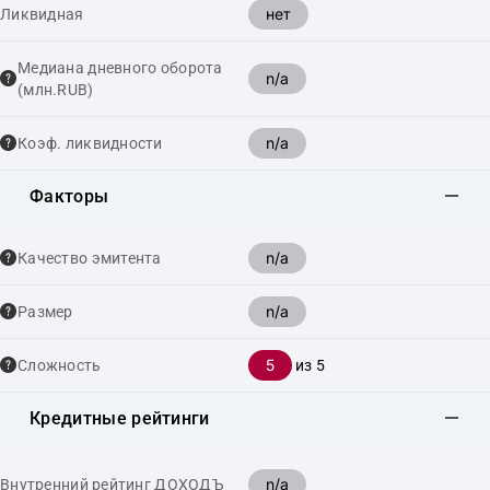
нет
Ликвидная
Медиана дневного оборота
n/a
(млн.RUB)
n/a
Коэф. ликвидности
Факторы
n/a
Качество эмитента
n/a
Размер
5
Сложность
из 5
Кредитные рейтинги
n/a
Внутренний рейтинг ДОХОДЪ