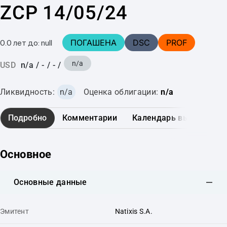
ZCP 14/05/24
ПОГАШЕНА
DSC
PROF
0.0 лет до: null
n/a
USD
n/a
/
-
/
-
/
Ликвидность:
n/a
Оценка облигации:
n/a
Подробно
Комментарии
Календарь выплат
Основное
Основные данные
Эмитент
Natixis S.A.