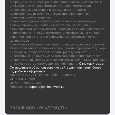
операций либо инвестирования в финансовые инструменты,
упомянутые в данной информации, и не рекомендуют
использовать указанную информацию в качестве
единственного источника информации при принятии
инвестиционного решения.
Компания вправе в любой момент внести в информацию
любые изменения. Компания, ее агенты, работники и
аффилированные лица могут в некоторых случаях участвовать
в операциях с ценными бумагами, упомянутыми на данной
странице, или вступать в отношения с эмитентами этих
ценных бумаг.
Компания не обещает и не гарантирует доходность вложений.
Результаты инвестирования в прошлом не определяют доходы
в будущем, государство не гарантирует доходность
инвестиций в ценные бумаги. Компания предупреждает, что
операции с ценными бумагами связаны с различными рисками
и требуют соответствующих знаний и опыта.
Ознакомитесь с
Соглашением об использовании сайта для получения более
подробной информации.
Оператор услуг: ООО «ОНЛАЙН – ИНВЕСТ»
ИНН 7841467519
ОГРН 1127847379351
Поддержка:
support@onlineinvest.ru
2024 © ООО «УК «ДОХОДЪ»