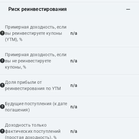
Риск реинвестирования
Примерная доходность, если
вы реинвестируете купоны
n/a
(YTM), %
Примерная доходность, если
вы не реинвестируете
n/a
купоны, %
Доля прибыли от
n/a
реинвестирования по YTM
Будущие поступления (к дате
n/a
погашения)
Доходность только
фактических поступлений
n/a
(простая доходность), %