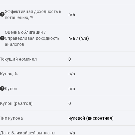
Эффективная доходность к
n/a
погашению, %
Оценка облигации /
Справедливая доходность
n/a
/ (n/a)
аналогов
Текущий номинал
0
Купон, %
n/a
Купон
n/a
Купон (раз/год)
0
Тип купона
нулевой (дисконтная)
Дата ближайшей выплаты
n/a