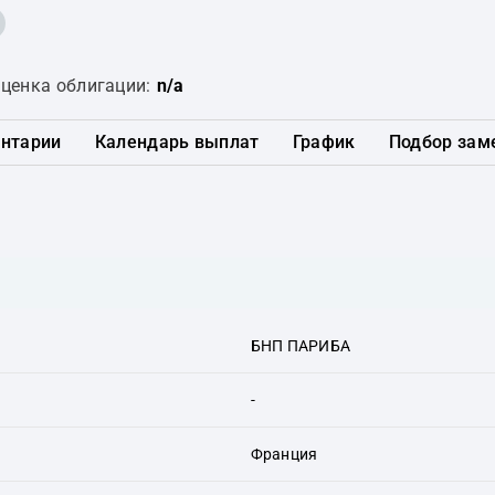
ценка облигации:
n/a
нтарии
Календарь выплат
График
Подбор зам
БНП ПАРИБА
-
Франция