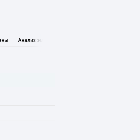
ены
Анализ эмитента
Карта рынка
Другие обл