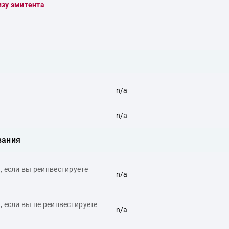
изу эмитента
n/a
n/a
вания
 если вы реинвестируете
n/a
 если вы не реинвестируете
n/a