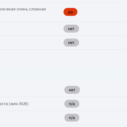
или иная очень сложная
да
нет
нет
нет
n/a
рота (млн.RUB)
n/a