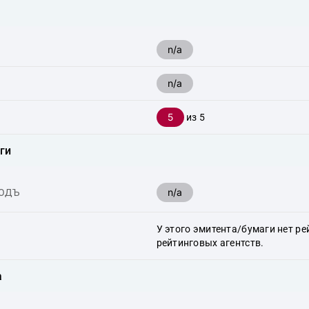
n/a
n/a
5
из 5
ги
n/a
ХОДЪ
У этого эмитента/бумаги нет ре
рейтинговых агентств.
а