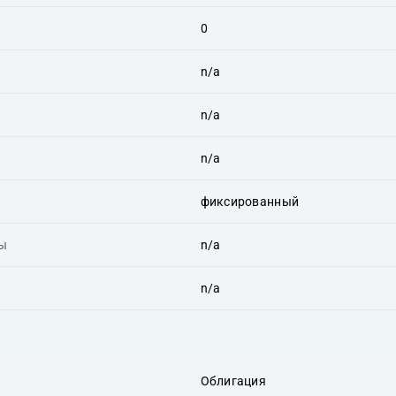
0
n/a
n/a
n/a
фиксированный
ты
n/a
n/a
Облигация