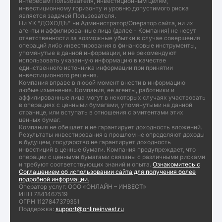
интересам Пользователя, инвестиционным целям,
инвестиционному горизонту и уровню допустимого риска
является задачей Пользователя.
Ни УК "ДОХОДЪ" ни Администратор/Оператор сайта, ни их
агенты и аффилированные лица (далее - Компания) не несут
ответственности за возможные убытки в случае совершения
операций либо инвестирования в финансовые инструменты,
упомянутые в данной информации, и не рекомендуют
использовать указанную информацию в качестве
единственного источника информации при принятии
инвестиционного решения.
Компания вправе в любой момент внести в информацию
любые изменения. Компания, ее агенты, работники и
аффилированные лица могут в некоторых случаях участвовать
в операциях с ценными бумагами, упомянутыми на данной
странице, или вступать в отношения с эмитентами этих
ценных бумаг.
Компания не обещает и не гарантирует доходность вложений.
Результаты инвестирования в прошлом не определяют доходы
в будущем, государство не гарантирует доходность
инвестиций в ценные бумаги. Компания предупреждает, что
операции с ценными бумагами связаны с различными рисками
и требуют соответствующих знаний и опыта.
Ознакомитесь с
Соглашением об использовании сайта для получения более
подробной информации.
Оператор услуг: ООО «ОНЛАЙН – ИНВЕСТ»
ИНН 7841467519
ОГРН 1127847379351
Поддержка:
support@onlineinvest.ru