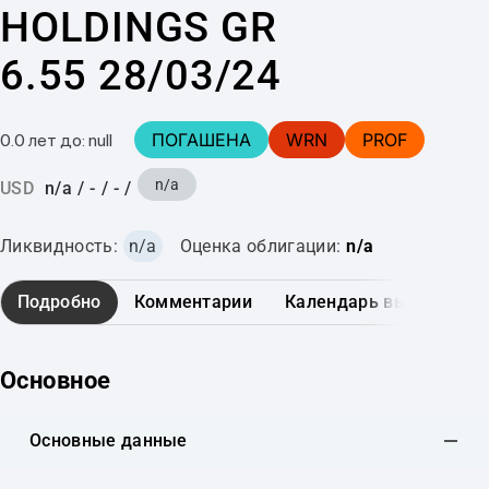
HOLDINGS GR
6.55 28/03/24
ПОГАШЕНА
WRN
PROF
0.0 лет до: null
n/a
USD
n/a
/
-
/
-
/
Ликвидность:
n/a
Оценка облигации:
n/a
Подробно
Комментарии
Календарь выплат
Основное
Основные данные