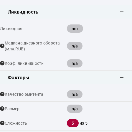
Ликвидность
нет
Ликвидная
Медиана дневного оборота
n/a
(млн.RUB)
n/a
Коэф. ликвидности
Факторы
n/a
Качество эмитента
n/a
Размер
5
Сложность
из 5