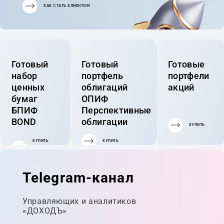
КАК СТАТЬ КЛИЕНТОМ
Готовый
Готовый
Готовые
набор
портфель
портфели
ценных
облигаций
акций
бумаг
ОПИФ
БПИФ
Перспективные
BOND
облигации
КУПИТЬ
КУПИТЬ
КУПИТЬ
ГОТОВЫЙ
ПОРТФЕЛЬ
Telegram-канал
Управляющих и аналитиков
«ДОХОДЪ»