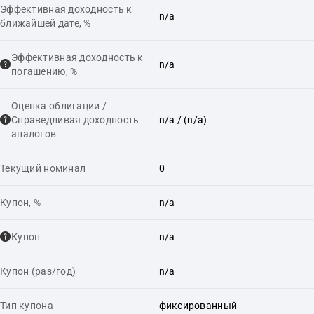
Эффективная доходность к
n/a
ближайшей дате, %
Эффективная доходность к
n/a
погашению, %
Оценка облигации /
Справедливая доходность
n/a
/ (n/a)
аналогов
Текущий номинал
0
Купон, %
n/a
Купон
n/a
Купон (раз/год)
n/a
Тип купона
фиксированный