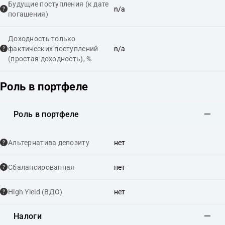
Будущие поступления (к дате
n/a
погашения)
Доходность только
фактических поступлений
n/a
(простая доходность), %
Роль в портфеле
Роль в портфеле
Альтернатива депозиту
нет
Сбалансированная
нет
High Yield (ВДО)
нет
Налоги