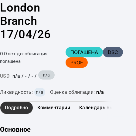
London
Branch
17/04/26
ПОГАШЕНА
DSC
0.0 лет до: облигация
погашена
PROF
n/a
USD
n/a
/
-
/
-
/
Ликвидность:
n/a
Оценка облигации:
n/a
Подробно
Комментарии
Календарь выплат
Основное