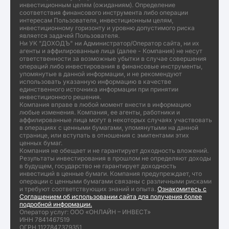
инвестиционным целям (ожиданиям). Определение
соответствия финансового инструмента либо операции
интересам Пользователя, инвестиционным целям,
инвестиционному горизонту и уровню допустимого риска
является задачей Пользователя.
Ни УК "ДОХОДЪ" ни Администратор/Оператор сайта, ни их
агенты и аффилированные лица (далее - Компания) не несут
ответственности за возможные убытки в случае совершения
операций либо инвестирования в финансовые инструменты,
упомянутые в данной информации, и не рекомендуют
использовать указанную информацию в качестве
единственного источника информации при принятии
инвестиционного решения.
Компания вправе в любой момент внести в информацию
любые изменения. Компания, ее агенты, работники и
аффилированные лица могут в некоторых случаях участвовать
в операциях с ценными бумагами, упомянутыми на данной
странице, или вступать в отношения с эмитентами этих
ценных бумаг.
Компания не обещает и не гарантирует доходность вложений.
Результаты инвестирования в прошлом не определяют доходы
в будущем, государство не гарантирует доходность
инвестиций в ценные бумаги. Компания предупреждает, что
операции с ценными бумагами связаны с различными рисками
и требуют соответствующих знаний и опыта.
Ознакомитесь с
Соглашением об использовании сайта для получения более
подробной информации.
Оператор услуг: ООО «ОНЛАЙН – ИНВЕСТ»
ИНН 7841467519
ОГРН 1127847379351