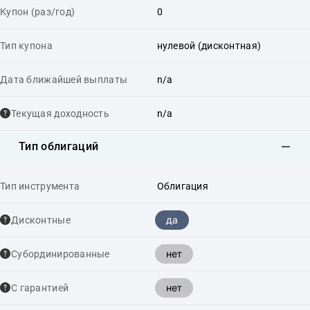
Купон (раз/год)
0
Тип купона
нулевой (дисконтная)
Дата ближайшей выплаты
n/a
Текущая доходность
n/a
Тип облигаций
Тип инструмента
Облигация
да
Дисконтные
нет
Cубординированные
нет
С гарантией