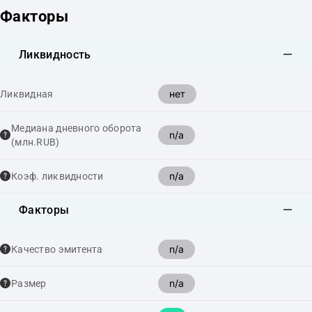
Факторы
Ликвидность
нет
Ликвидная
Медиана дневного оборота
n/a
(млн.RUB)
n/a
Коэф. ликвидности
Факторы
n/a
Качество эмитента
n/a
Размер