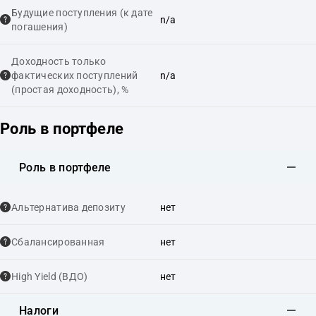
Будущие поступления (к дате
n/a
погашения)
Доходность только
фактических поступлений
n/a
(простая доходность), %
Роль в портфеле
Роль в портфеле
Альтернатива депозиту
нет
Сбалансированная
нет
High Yield (ВДО)
нет
Налоги