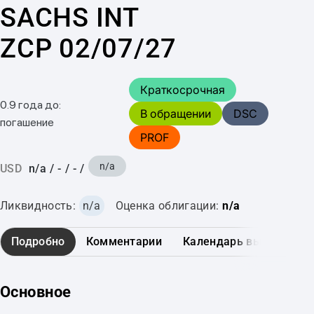
SACHS INT
ZCP 02/07/27
Краткосрочная
0.9 года до:
В обращении
DSC
погашение
PROF
n/a
USD
n/a
/
-
/
-
/
Ликвидность:
n/a
Оценка облигации:
n/a
Подробно
Комментарии
Календарь выплат
Основное