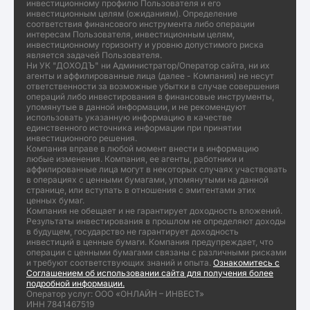
инвестиционному профилю Пользователя и его
инвестиционным целям (ожиданиям). Определение
соответствия финансового инструмента либо операции
интересам Пользователя, инвестиционным целям,
инвестиционному горизонту и уровню допустимого риска
является задачей Пользователя.
Ни УК "ДОХОДЪ" ни Администратор/Оператор сайта, ни их
агенты и аффилированные лица (далее - Компания) не несут
ответственности за возможные убытки в случае совершения
операций либо инвестирования в финансовые инструменты,
упомянутые в данной информации, и не рекомендуют
использовать указанную информацию в качестве
единственного источника информации при принятии
инвестиционного решения.
Компания вправе в любой момент внести в информацию
любые изменения. Компания, ее агенты, работники и
аффилированные лица могут в некоторых случаях участвовать
в операциях с ценными бумагами, упомянутыми на данной
странице, или вступать в отношения с эмитентами этих
ценных бумаг.
Компания не обещает и не гарантирует доходность вложений.
Результаты инвестирования в прошлом не определяют доходы
в будущем, государство не гарантирует доходность
инвестиций в ценные бумаги. Компания предупреждает, что
операции с ценными бумагами связаны с различными рисками
и требуют соответствующих знаний и опыта.
Ознакомитесь с
Соглашением об использовании сайта для получения более
подробной информации.
Оператор услуг: ООО «ОНЛАЙН – ИНВЕСТ»
ИНН 7841467519