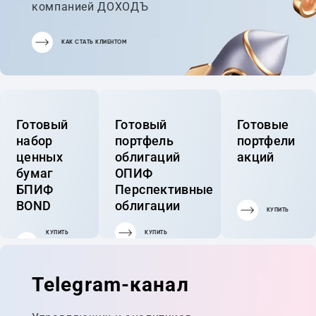
компанией ДОХОДЪ
КАК СТАТЬ КЛИЕНТОМ
Готовый
Готовый
Готовые
набор
портфель
портфели
ценных
облигаций
акций
бумаг
ОПИФ
БПИФ
Перспективные
BOND
облигации
КУПИТЬ
КУПИТЬ
КУПИТЬ
ГОТОВЫЙ
ПОРТФЕЛЬ
Telegram-канал