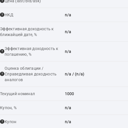
Цена (last/bid/ask)
НКД
n/a
Эффективная доходность к
n/a
ближайшей дате, %
Эффективная доходность к
n/a
погашению, %
Оценка облигации /
Справедливая доходность
n/a
/ (n/a)
аналогов
Текущий номинал
1000
Купон, %
n/a
Купон
n/a