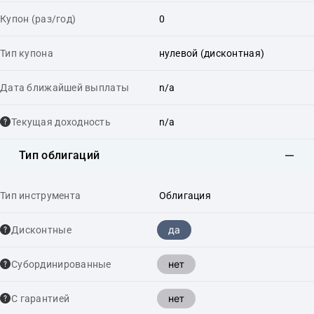
Купон (раз/год)
0
Тип купона
нулевой (дисконтная)
Дата ближайшей выплаты
n/a
Текущая доходность
n/a
Тип облигаций
Тип инструмента
Облигация
да
Дисконтные
нет
Cубординированные
нет
С гарантией