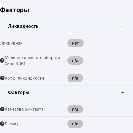
Факторы
Ликвидность
нет
Ликвидная
Медиана дневного оборота
n/a
(млн.RUB)
n/a
Коэф. ликвидности
Факторы
n/a
Качество эмитента
n/a
Размер