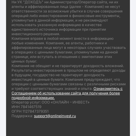
Ни УК "ДОХОДЪ" ни Администратор/Оператор сайта, ни их
агенты и аффилированные лица (далее - Компания) не несут
ответственности за возможные убытки в случае совершения
операций либо инвестирования в финансовые инструменты,
упомянутые в данной информации, и не рекомендуют
использовать указанную информацию в качестве
единственного источника информации при принятии
инвестиционного решения.
Компания вправе в любой момент внести в информацию
любые изменения. Компания, ее агенты, работники и
аффилированные лица могут в некоторых случаях участвовать
в операциях с ценными бумагами, упомянутыми на данной
странице, или вступать в отношения с эмитентами этих
ценных бумаг.
Компания не обещает и не гарантирует доходность вложений.
Результаты инвестирования в прошлом не определяют доходы
в будущем, государство не гарантирует доходность
инвестиций в ценные бумаги. Компания предупреждает, что
операции с ценными бумагами связаны с различными рисками
и требуют соответствующих знаний и опыта.
Ознакомитесь с
Соглашением об использовании сайта для получения более
подробной информации.
Оператор услуг: ООО «ОНЛАЙН – ИНВЕСТ»
ИНН 7841467519
ОГРН 1127847379351
Поддержка:
support@onlineinvest.ru