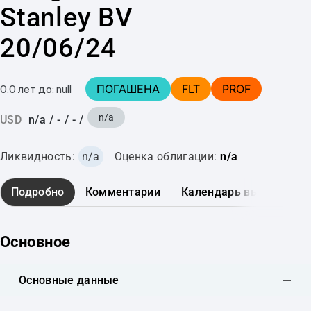
Stanley BV
20/06/24
ПОГАШЕНА
FLT
PROF
0.0 лет до: null
n/a
USD
n/a
/
-
/
-
/
Ликвидность:
n/a
Оценка облигации:
n/a
Подробно
Комментарии
Календарь выплат
Основное
Основные данные