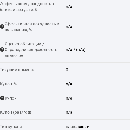
Эффективная доходность к
n/a
ближайшей дате, %
Эффективная доходность к
n/a
погашению, %
Оценка облигации /
Справедливая доходность
n/a
/ (n/a)
аналогов
Текущий номинал
0
Купон, %
n/a
Купон
n/a
Купон (раз/год)
n/a
Тип купона
плавающий