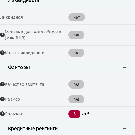
Ликвидность
нет
Ликвидная
Медиана дневного оборота
n/a
(млн.RUB)
n/a
Коэф. ликвидности
Факторы
n/a
Качество эмитента
n/a
Размер
5
Сложность
из 5
Кредитные рейтинги