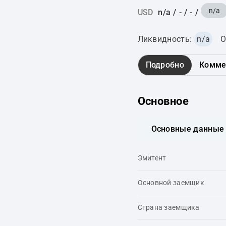
n/a
USD
n/a
/
-
/
-
/
Ликвидность:
n/a
О
Подробно
Комме
Основное
Основные данные
Эмитент
Основной заемщик
Страна заемщика