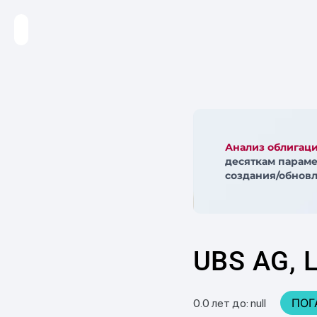
Анализ облигац
десяткам параме
создания/обновл
UBS AG, 
ПОГ
0.0 лет до: null