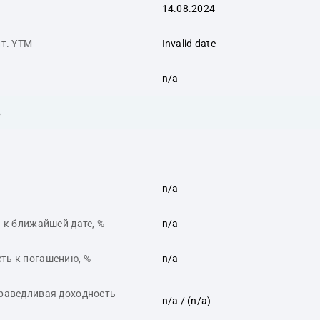
14.08.2024
ит. YTM
Invalid date
n/a
ь
n/a
 к ближайшей дате, %
n/a
ть к погашению, %
n/a
праведливая доходность
n/a
/ (n/a)