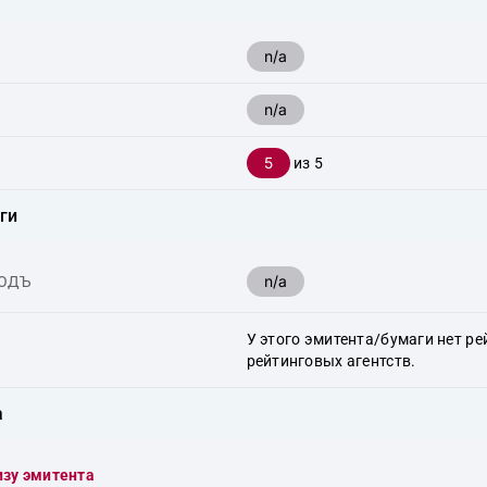
n/a
n/a
5
из 5
ги
n/a
ХОДЪ
У этого эмитента/бумаги нет ре
рейтинговых агентств.
а
изу эмитента