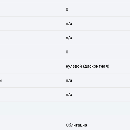
0
n/a
n/a
0
нулевой (дисконтная)
ты
n/a
n/a
Облигация