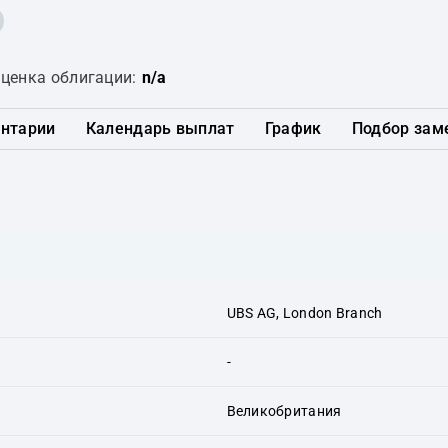
ценка облигации:
n/a
нтарии
Календарь выплат
График
Подбор зам
UBS AG, London Branch
-
Великобритания