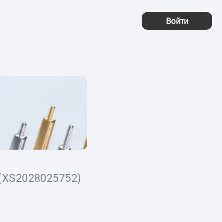
Войти
(XS2028025752)