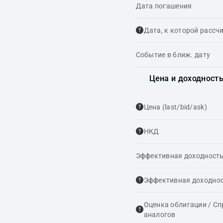
Дата погашения
Дата, к которой рассч
Событие в ближ. дату
Цена и доходност
Цена (last/bid/ask)
НКД
Эффективная доходность
Эффективная доходнос
Оценка облигации / С
аналогов