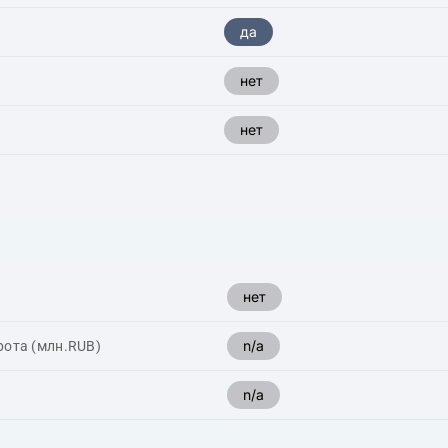
да
нет
нет
нет
n/a
рота (млн.RUB)
n/a