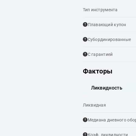
Тип инструмента
Плавающий купон
Cубординированные
С гарантией
Факторы
Ликвидность
Ликвидная
Медиана дневного обо
Коэф. ликвидности