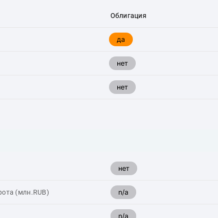
Облигация
да
нет
нет
нет
n/a
рота (млн.RUB)
n/a