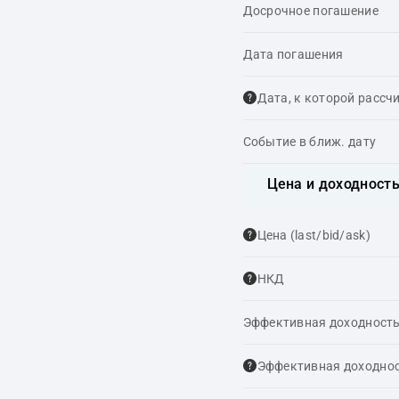
Досрочное погашение
Дата погашения
Дата, к которой рассч
Событие в ближ. дату
Цена и доходност
Цена (last/bid/ask)
НКД
Эффективная доходность
Эффективная доходнос