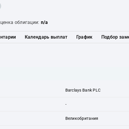
ценка облигации:
n/a
нтарии
Календарь выплат
График
Подбор зам
Barclays Bank PLC
-
Великобритания