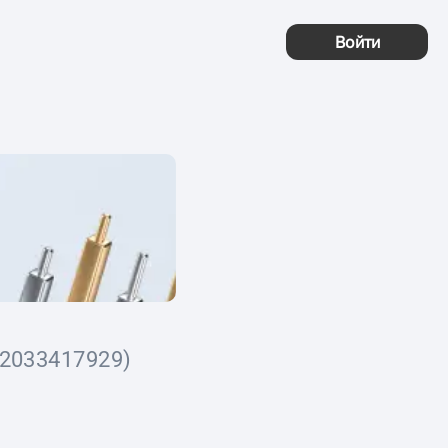
Войти
2033417929)