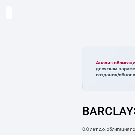
Анализ облигац
десяткам параме
создания/обновл
BARCLAYS
0.0 лет до: облигация п