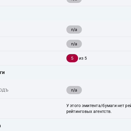
n/a
n/a
5
из 5
ги
n/a
ХОДЪ
У этого эмитента/бумаги нет ре
рейтинговых агентств.
а