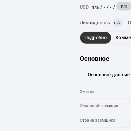
n/a
USD
n/a
/
-
/
-
/
Ликвидность:
n/a
О
Подробно
Комме
Основное
Основные данные
Эмитент
Основной заемщик
Страна заемщика