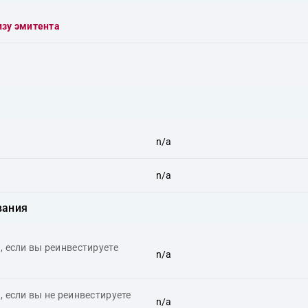
изу эмитента
n/a
n/a
вания
 если вы реинвестируете
n/a
 если вы не реинвестируете
n/a