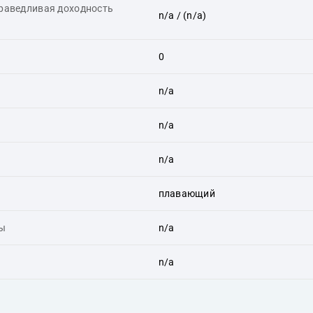
праведливая доходность
n/a
/ (n/a)
0
n/a
n/a
n/a
плавающий
ты
n/a
n/a