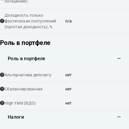
погашения)
Доходность только
фактических поступлений
n/a
(простая доходность), %
Роль в портфеле
Роль в портфеле
Альтернатива депозиту
нет
Сбалансированная
нет
High Yield (ВДО)
нет
Налоги