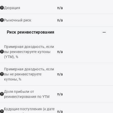
Дюрация
n/a
Рыночный риск
n/a
Риск реинвестирования
Примерная доходность, если
вы реинвестируете купоны
n/a
(YTM), %
Примерная доходность, если
вы не реинвестируете
n/a
купоны, %
Доля прибыли от
n/a
реинвестирования по YTM
Будущие поступления (к дате
n/a