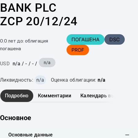
BANK PLC
ZCP 20/12/24
ПОГАШЕНА
DSC
0.0 лет до: облигация
погашена
PROF
n/a
USD
n/a
/
-
/
-
/
Ликвидность:
n/a
Оценка облигации:
n/a
Подробно
Комментарии
Календарь выплат
Основное
Основные данные