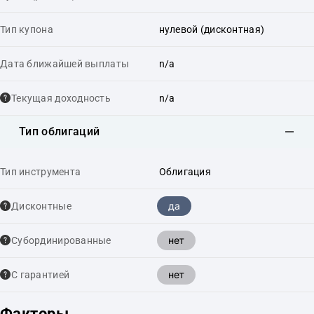
Тип купона
нулевой (дисконтная)
Дата ближайшей выплаты
n/a
Текущая доходность
n/a
Тип облигаций
Тип инструмента
Облигация
да
Дисконтные
нет
Cубординированные
нет
С гарантией
Факторы