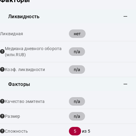
Ликвидность
нет
Ликвидная
Медиана дневного оборота
n/a
(млн.RUB)
n/a
Коэф. ликвидности
Факторы
n/a
Качество эмитента
n/a
Размер
5
Сложность
из 5