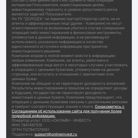
соответствия финансового инструмента либо операции
интересам Пользователя, инвестиционным целям,
инвестиционному горизонту и уровню допустимого риска
является задачей Пользователя.
Ни УК "ДОХОДЪ" ни Администратор/Оператор сайта, ни их
агенты и аффилированные лица (далее - Компания) не несут
ответственности за возможные убытки в случае совершения
операций либо инвестирования в финансовые инструменты,
упомянутые в данной информации, и не рекомендуют
использовать указанную информацию в качестве
единственного источника информации при принятии
инвестиционного решения.
Компания вправе в любой момент внести в информацию
любые изменения. Компания, ее агенты, работники и
аффилированные лица могут в некоторых случаях участвовать
в операциях с ценными бумагами, упомянутыми на данной
странице, или вступать в отношения с эмитентами этих
ценных бумаг.
Компания не обещает и не гарантирует доходность вложений.
Результаты инвестирования в прошлом не определяют доходы
в будущем, государство не гарантирует доходность
инвестиций в ценные бумаги. Компания предупреждает, что
операции с ценными бумагами связаны с различными рисками
и требуют соответствующих знаний и опыта.
Ознакомитесь с
Соглашением об использовании сайта для получения более
подробной информации.
Оператор услуг: ООО «ОНЛАЙН – ИНВЕСТ»
ИНН 7841467519
ОГРН 1127847379351
Поддержка:
support@onlineinvest.ru