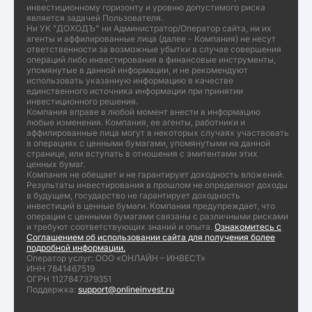
инвестиционному горизонту и уровню допустимого риска
является задачей Пользователя.
Ни УК "ДОХОДЪ" ни Администратор/Оператор сайта, ни их
агенты и аффилированные лица (далее - Компания) не несут
ответственности за возможные убытки в случае совершения
операций либо инвестирования в финансовые инструменты,
упомянутые в данной информации, и не рекомендуют
использовать указанную информацию в качестве
единственного источника информации при принятии
инвестиционного решения.
Компания вправе в любой момент внести в информацию
любые изменения. Компания, ее агенты, работники и
аффилированные лица могут в некоторых случаях участвовать
в операциях с ценными бумагами, упомянутыми на данной
странице, или вступать в отношения с эмитентами этих
ценных бумаг.
Компания не обещает и не гарантирует доходность вложений.
Результаты инвестирования в прошлом не определяют доходы
в будущем, государство не гарантирует доходность
инвестиций в ценные бумаги. Компания предупреждает, что
операции с ценными бумагами связаны с различными рисками
и требуют соответствующих знаний и опыта.
Ознакомитесь с
Соглашением об использовании сайта для получения более
подробной информации.
Оператор услуг: ООО «ОНЛАЙН – ИНВЕСТ»
ИНН 7841467519
ОГРН 1127847379351
Поддержка:
support@onlineinvest.ru