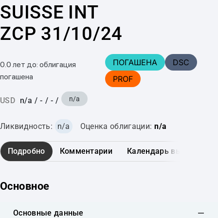
SUISSE INT
ZCP 31/10/24
ПОГАШЕНА
DSC
0.0 лет до: облигация
погашена
PROF
n/a
USD
n/a
/
-
/
-
/
Ликвидность:
n/a
Оценка облигации:
n/a
Подробно
Комментарии
Календарь выплат
Основное
Основные данные