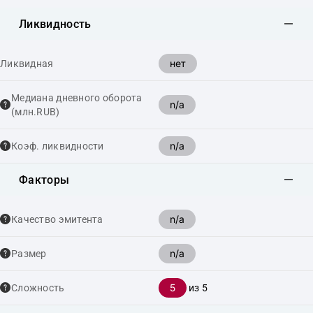
Ликвидность
нет
Ликвидная
Медиана дневного оборота
n/a
(млн.RUB)
n/a
Коэф. ликвидности
Факторы
n/a
Качество эмитента
n/a
Размер
5
Сложность
из 5