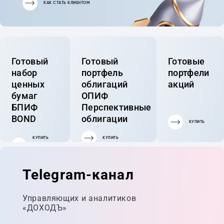
КАК СТАТЬ КЛИЕНТОМ
Готовый
Готовый
Готовые
набор
портфель
портфели
ценных
облигаций
акций
бумаг
ОПИФ
БПИФ
Перспективные
BOND
облигации
КУПИТЬ
КУПИТЬ
КУПИТЬ
ГОТОВЫЙ
ПОРТФЕЛЬ
Telegram-канал
Управляющих и аналитиков
«ДОХОДЪ»