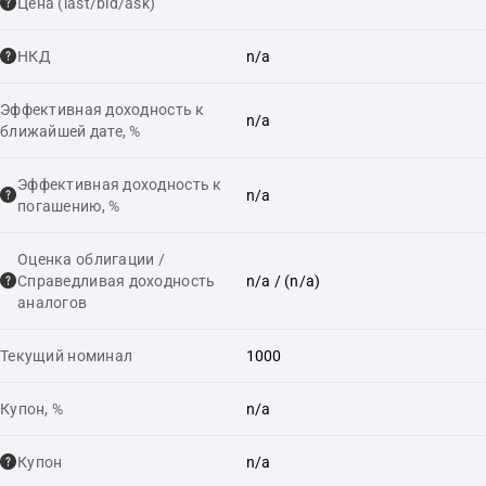
Цена (last/bid/ask)
НКД
n/a
Эффективная доходность к
n/a
ближайшей дате, %
Эффективная доходность к
n/a
погашению, %
Оценка облигации /
Справедливая доходность
n/a
/ (n/a)
аналогов
Текущий номинал
1000
Купон, %
n/a
Купон
n/a