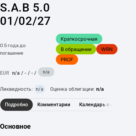
S.A.B 5.0
01/02/27
Краткосрочная
0.5 года до:
В обращении
WRN
погашение
PROF
n/a
EUR
n/a
/
-
/
-
/
Ликвидность:
n/a
Оценка облигации:
n/a
Подробно
Комментарии
Календарь выплат
Основное