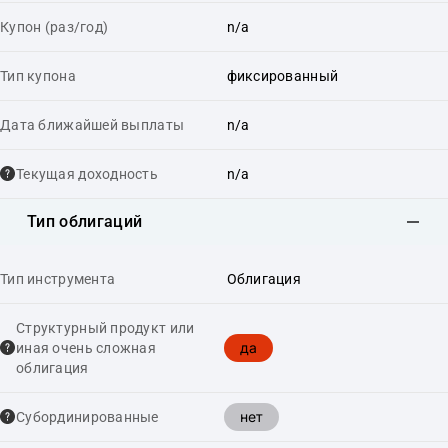
Купон (раз/год)
n/a
Тип купона
фиксированный
Дата ближайшей выплаты
n/a
Текущая доходность
n/a
Тип облигаций
Тип инструмента
Облигация
Структурный продукт или
да
иная очень сложная
облигация
нет
Cубординированные