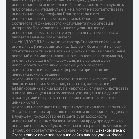
инвестиционной рекомендацией, и финансовые инструменты
либо операции, упомянутые в ней, могут не соответствовать
инвестиционному профилю Пользователя и его
инвестиционным целям (ожиданиям). Определение
соответствия финансового инструмента либо операции
интересам Пользователя, инвестиционным целям,
инвестиционному горизонту и уровню допустимого риска
является задачей Пользователя.
Ни УК "ДОХОДЪ" ни Администратор/Оператор сайта, ни их
агенты и аффилированные лица (далее - Компания) не несут
ответственности за возможные убытки в случае совершения
операций либо инвестирования в финансовые инструменты,
упомянутые в данной информации, и не рекомендуют
использовать указанную информацию в качестве
единственного источника информации при принятии
инвестиционного решения.
Компания вправе в любой момент внести в информацию
любые изменения. Компания, ее агенты, работники и
аффилированные лица могут в некоторых случаях участвовать
в операциях с ценными бумагами, упомянутыми на данной
странице, или вступать в отношения с эмитентами этих
ценных бумаг.
Компания не обещает и не гарантирует доходность вложений.
Результаты инвестирования в прошлом не определяют доходы
в будущем, государство не гарантирует доходность
инвестиций в ценные бумаги. Компания предупреждает, что
операции с ценными бумагами связаны с различными рисками
и требуют соответствующих знаний и опыта.
Ознакомитесь с
Соглашением об использовании сайта для получения более