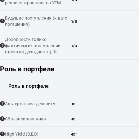
реинвестирования по YTM
Будущие поступления (к дате
n/a
погашения)
Доходность только
фактических поступлений
n/a
(простая доходность), %
Роль в портфеле
Роль в портфеле
Альтернатива депозиту
нет
Сбалансированная
нет
High Yield (ВДО)
нет