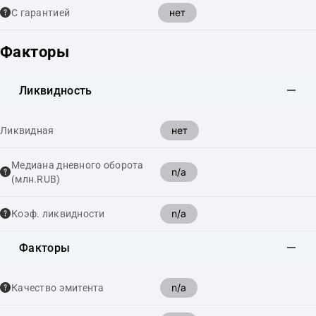
нет
С гарантией
Факторы
Ликвидность
нет
Ликвидная
Медиана дневного оборота
n/a
(млн.RUB)
n/a
Коэф. ликвидности
Факторы
n/a
Качество эмитента