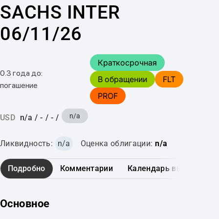
SACHS INTER
06/11/26
Краткосрочная
0.3 года до:
В обращении
FLT
погашение
PROF
n/a
USD
n/a
/
-
/
-
/
Ликвидность:
n/a
Оценка облигации:
n/a
Подробно
Комментарии
Календарь выплат
Основное