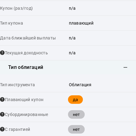
Купон (раз/год)
n/a
Тип купона
плавающий
Дата ближайшей выплаты
n/a
Текущая доходность
n/a
Тип облигаций
Тип инструмента
Облигация
да
Плавающий купон
нет
Cубординированные
нет
С гарантией