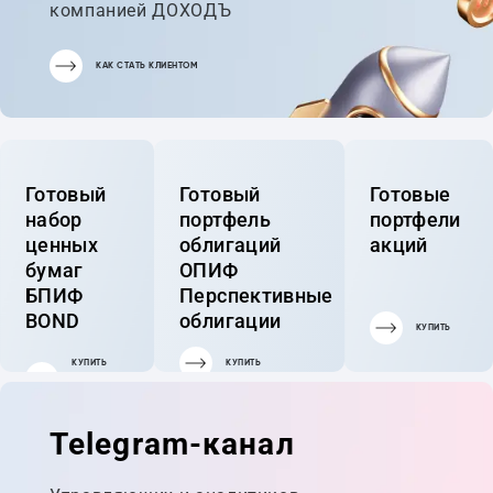
компанией ДОХОДЪ
КАК СТАТЬ КЛИЕНТОМ
Готовый
Готовый
Готовые
набор
портфель
портфели
ценных
облигаций
акций
бумаг
ОПИФ
БПИФ
Перспективные
BOND
облигации
КУПИТЬ
КУПИТЬ
КУПИТЬ
ГОТОВЫЙ
ПОРТФЕЛЬ
Telegram-канал