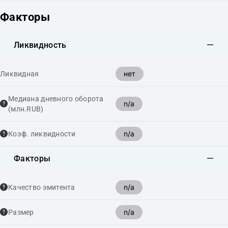
Факторы
Ликвидность
нет
Ликвидная
Медиана дневного оборота
n/a
(млн.RUB)
n/a
Коэф. ликвидности
Факторы
n/a
Качество эмитента
n/a
Размер