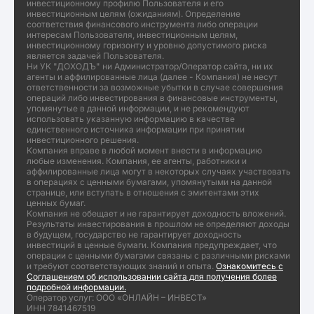
инвестиционному профилю Пользователя и его
инвестиционным целям (ожиданиям). Определение
соответствия финансового инструмента либо операции
интересам Пользователя, инвестиционным целям,
инвестиционному горизонту и уровню допустимого риска
является задачей Пользователя.
Ни УК "ДОХОДЪ" ни Администратор/Оператор сайта, ни их
агенты и аффилированные лица (далее - Компания) не несут
ответственности за возможные убытки в случае совершения
операций либо инвестирования в финансовые инструменты,
упомянутые в данной информации, и не рекомендуют
использовать указанную информацию в качестве
единственного источника информации при принятии
инвестиционного решения.
Компания вправе в любой момент внести в информацию
любые изменения. Компания, ее агенты, работники и
аффилированные лица могут в некоторых случаях участвовать
в операциях с ценными бумагами, упомянутыми на данной
странице, или вступать в отношения с эмитентами этих
ценных бумаг.
Компания не обещает и не гарантирует доходность вложений.
Результаты инвестирования в прошлом не определяют доходы
в будущем, государство не гарантирует доходность
инвестиций в ценные бумаги. Компания предупреждает, что
операции с ценными бумагами связаны с различными рисками
и требуют соответствующих знаний и опыта.
Ознакомитесь с
Соглашением об использовании сайта для получения более
подробной информации.
Оператор услуг: ООО «ОНЛАЙН – ИНВЕСТ»
ИНН 7841467519