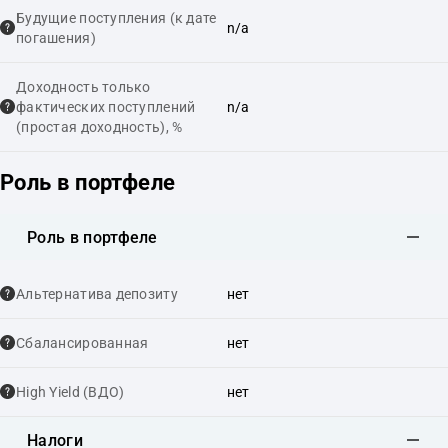
Будущие поступления (к дате
n/a
погашения)
Доходность только
фактических поступлений
n/a
(простая доходность), %
Роль в портфеле
Роль в портфеле
Альтернатива депозиту
нет
Сбалансированная
нет
High Yield (ВДО)
нет
Налоги