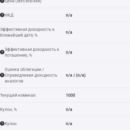
Цена (last/bid/ask)
НКД
n/a
Эффективная доходность к
n/a
ближайшей дате, %
Эффективная доходность к
n/a
погашению, %
Оценка облигации /
Справедливая доходность
n/a
/ (n/a)
аналогов
Текущий номинал
1000
Купон, %
n/a
Купон
n/a