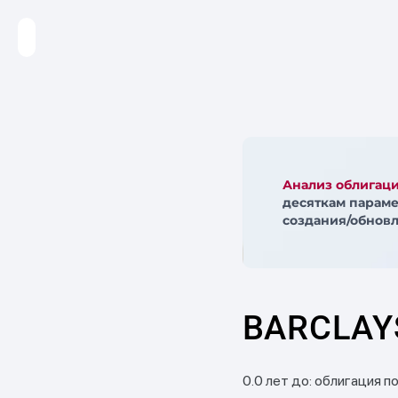
Анализ облигац
десяткам параме
создания/обновл
BARCLAYS
0.0 лет до: облигация п