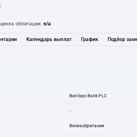
ценка облигации:
n/a
нтарии
Календарь выплат
График
Подбор зам
Barclays Bank PLC
-
Великобритания