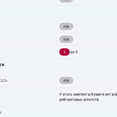
n/a
n/a
5
из 5
ги
n/a
ХОДЪ
У этого эмитента/бумаги нет ре
рейтинговых агентств.
а