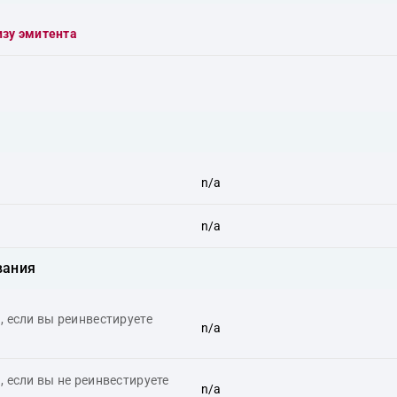
изу эмитента
n/a
n/a
вания
 если вы реинвестируете
n/a
 если вы не реинвестируете
n/a