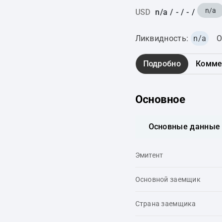
n/a
USD
n/a
/
-
/
-
/
Ликвидность:
n/a
О
Подробно
Комме
Основное
Основные данные
Эмитент
Основной заемщик
Страна заемщика