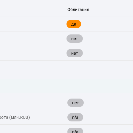
Облигация
да
нет
нет
нет
n/a
рота (млн.RUB)
n/a