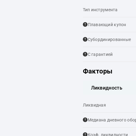
Тип инструмента
Плавающий купон
Cубординированные
С гарантией
Факторы
Ликвидность
Ликвидная
Медиана дневного обо
Коэф. ликвидности