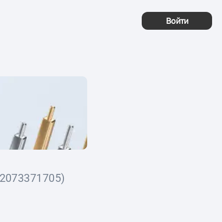
Войти
2073371705)