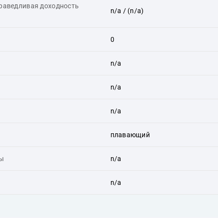
праведливая доходность
n/a
/ (n/a)
0
n/a
n/a
n/a
плавающий
ты
n/a
n/a