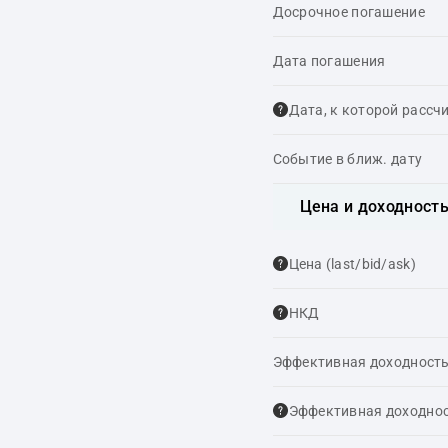
Досрочное погашение
Дата погашения
Дата, к которой рассч
Событие в ближ. дату
Цена и доходност
Цена (last/bid/ask)
НКД
Эффективная доходность
Эффективная доходнос