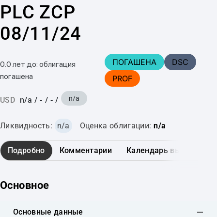
PLC ZCP
08/11/24
ПОГАШЕНА
DSC
0.0 лет до: облигация
погашена
PROF
n/a
USD
n/a
/
-
/
-
/
Ликвидность:
n/a
Оценка облигации:
n/a
Подробно
Комментарии
Календарь выплат
Основное
Основные данные