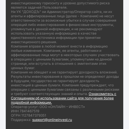
инвестиционному горизонту и уровню допустимого риска
является задачей Пользователя.
Ни УК "ДОХОДЪ" ни Администратор/Оператор сайта, ни их
агенты и аффилированные лица (далее - Компания) не несут
ответственности за возможные убытки в случае совершения
операций либо инвестирования в финансовые инструменты,
упомянутые в данной информации, и не рекомендуют
использовать указанную информацию в качестве
единственного источника информации при принятии
инвестиционного решения.
Компания вправе в любой момент внести в информацию
любые изменения. Компания, ее агенты, работники и
аффилированные лица могут в некоторых случаях участвовать
в операциях с ценными бумагами, упомянутыми на данной
странице, или вступать в отношения с эмитентами этих
ценных бумаг.
Компания не обещает и не гарантирует доходность вложений.
Результаты инвестирования в прошлом не определяют доходы
в будущем, государство не гарантирует доходность
инвестиций в ценные бумаги. Компания предупреждает, что
операции с ценными бумагами связаны с различными рисками
и требуют соответствующих знаний и опыта.
Ознакомитесь с
Соглашением об использовании сайта для получения более
подробной информации.
Оператор услуг: ООО «ОНЛАЙН – ИНВЕСТ»
ИНН 7841467519
ОГРН 1127847379351
Поддержка:
support@onlineinvest.ru