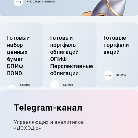
КАК СТАТЬ КЛИЕНТОМ
Готовый
Готовый
Готовые
набор
портфель
портфели
ценных
облигаций
акций
бумаг
ОПИФ
БПИФ
Перспективные
BOND
облигации
КУПИТЬ
КУПИТЬ
КУПИТЬ
ГОТОВЫЙ
ПОРТФЕЛЬ
Telegram-канал
Управляющих и аналитиков
«ДОХОДЪ»