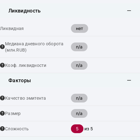
Ликвидность
нет
Ликвидная
Медиана дневного оборота
n/a
(млн.RUB)
n/a
Коэф. ликвидности
Факторы
n/a
Качество эмитента
n/a
Размер
5
Сложность
из 5