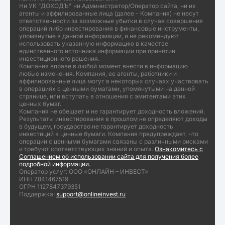
Ни УК "ДОХОДЪ" ни Администратор/Оператор сайта, ни их
агенты и аффилированные лица (далее - Компания) не несут
ответственности за возможные убытки в случае совершения
операций либо инвестирования в финансовые инструменты,
упомянутые в данной информации, и не рекомендуют
использовать указанную информацию в качестве
единственного источника информации при принятии
инвестиционного решения.
Компания вправе в любой момент внести в информацию
любые изменения. Компания, ее агенты, работники и
аффилированные лица могут в некоторых случаях участвовать
в операциях с ценными бумагами, упомянутыми на данной
странице, или вступать в отношения с эмитентами этих
ценных бумаг.
Компания не обещает и не гарантирует доходность вложений.
Результаты инвестирования в прошлом не определяют доходы
в будущем, государство не гарантирует доходность
инвестиций в ценные бумаги. Компания предупреждает, что
операции с ценными бумагами связаны с различными рисками
и требуют соответствующих знаний и опыта.
Ознакомитесь с
Соглашением об использовании сайта для получения более
подробной информации.
Оператор услуг: ООО «ОНЛАЙН – ИНВЕСТ»
ИНН 7841467519
ОГРН 1127847379351
Поддержка:
support@onlineinvest.ru