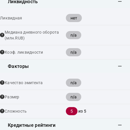
Ликвидность
нет
Ликвидная
Медиана дневного оборота
n/a
(млн.RUB)
n/a
Коэф. ликвидности
Факторы
n/a
Качество эмитента
n/a
Размер
5
Сложность
из 5
Кредитные рейтинги