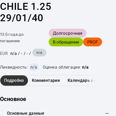
CHILE 1.25
29/01/40
Долгосрочная
13.5 года до:
погашение
В обращении
PROF
n/a
EUR
n/a
/
-
/
-
/
Ликвидность:
n/a
Оценка облигации:
n/a
Подробно
Комментарии
Календарь выплат
Основное
Основные данные