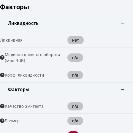
Факторы
Ликвидность
нет
Ликвидная
Медиана дневного оборота
n/a
(млн.RUB)
n/a
Коэф. ликвидности
Факторы
n/a
Качество эмитента
n/a
Размер