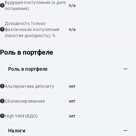
Будущие поступления (к дате
n/a
погашения)
Доходность только
фактических поступлений
n/a
(простая доходность), %
Роль в портфеле
Роль в портфеле
Альтернатива депозиту
нет
Сбалансированная
нет
High Yield (ВДО)
нет
Налоги