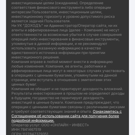
инвестиционным целям (ожиданиям). Определение
соответствия финансового инструмента либо операции
интересам Пользователя, инвестиционным целям,
инвестиционному горизонту и уровню допустимого риска
является задачей Пользователя.
Ни УК "ДОХОДЪ" ни Администратор/Оператор сайта, ни их
агенты и аффилированные лица (далее - Компания) не несут
ответственности за возможные убытки в случае совершения
операций либо инвестирования в финансовые инструменты,
упомянутые в данной информации, и не рекомендуют
использовать указанную информацию в качестве
единственного источника информации при принятии
инвестиционного решения.
Компания вправе в любой момент внести в информацию
любые изменения. Компания, ее агенты, работники и
аффилированные лица могут в некоторых случаях участвовать
в операциях с ценными бумагами, упомянутыми на данной
странице, или вступать в отношения с эмитентами этих
ценных бумаг.
Компания не обещает и не гарантирует доходность вложений.
Результаты инвестирования в прошлом не определяют доходы
в будущем, государство не гарантирует доходность
инвестиций в ценные бумаги. Компания предупреждает, что
операции с ценными бумагами связаны с различными рисками
и требуют соответствующих знаний и опыта.
Ознакомитесь с
Соглашением об использовании сайта для получения более
подробной информации.
Оператор услуг: ООО «ОНЛАЙН – ИНВЕСТ»
ИНН 7841467519
ОГРН 1127847379351