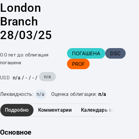
London
Branch
28/03/25
ПОГАШЕНА
DSC
0.0 лет до: облигация
погашена
PROF
n/a
USD
n/a
/
-
/
-
/
Ликвидность:
n/a
Оценка облигации:
n/a
Подробно
Комментарии
Календарь выплат
Основное