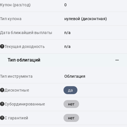
Купон (раз/год)
0
Тип купона
нулевой (дисконтная)
Дата ближайшей выплаты
n/a
Текущая доходность
n/a
Тип облигаций
Тип инструмента
Облигация
да
Дисконтные
нет
Cубординированные
нет
С гарантией