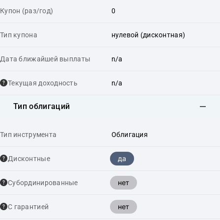
Купон (раз/год)
0
Тип купона
нулевой (дисконтная)
Дата ближайшей выплаты
n/a
Текущая доходность
n/a
Тип облигаций
Тип инструмента
Облигация
да
Дисконтные
нет
Cубординированные
нет
С гарантией