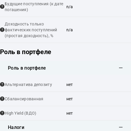
Будущие поступления (к дате
n/a
погашения)
Доходность только
фактических поступлений
n/a
(простая доходность), %
Роль в портфеле
Роль в портфеле
Альтернатива депозиту
нет
Сбалансированная
нет
High Yield (ВДО)
нет
Налоги