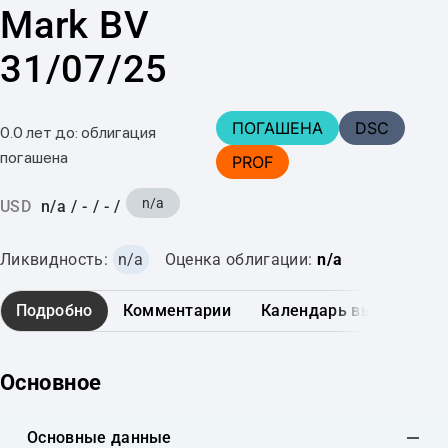
Mark BV
31/07/25
ПОГАШЕНА
DSC
0.0 лет до: облигация
погашена
PROF
n/a
USD
n/a
/
-
/
-
/
Ликвидность:
n/a
Оценка облигации:
n/a
Подробно
Комментарии
Календарь выплат
Основное
Основные данные