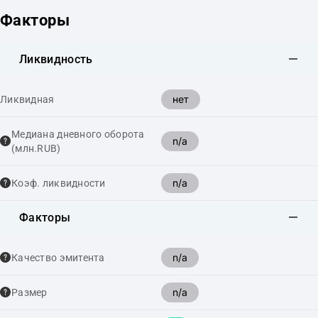
Факторы
Ликвидность
нет
Ликвидная
Медиана дневного оборота
n/a
(млн.RUB)
n/a
Коэф. ликвидности
Факторы
n/a
Качество эмитента
n/a
Размер