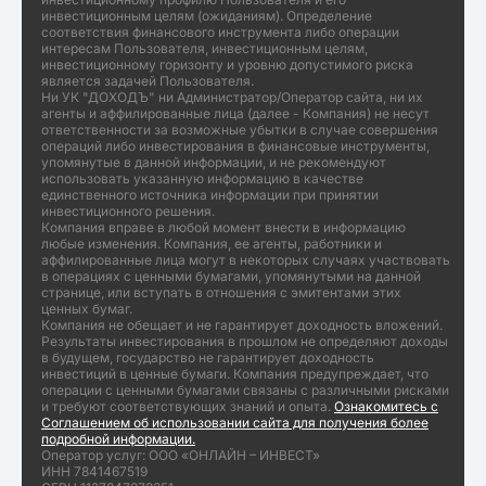
инвестиционным целям (ожиданиям). Определение
соответствия финансового инструмента либо операции
интересам Пользователя, инвестиционным целям,
инвестиционному горизонту и уровню допустимого риска
является задачей Пользователя.
Ни УК "ДОХОДЪ" ни Администратор/Оператор сайта, ни их
агенты и аффилированные лица (далее - Компания) не несут
ответственности за возможные убытки в случае совершения
операций либо инвестирования в финансовые инструменты,
упомянутые в данной информации, и не рекомендуют
использовать указанную информацию в качестве
единственного источника информации при принятии
инвестиционного решения.
Компания вправе в любой момент внести в информацию
любые изменения. Компания, ее агенты, работники и
аффилированные лица могут в некоторых случаях участвовать
в операциях с ценными бумагами, упомянутыми на данной
странице, или вступать в отношения с эмитентами этих
ценных бумаг.
Компания не обещает и не гарантирует доходность вложений.
Результаты инвестирования в прошлом не определяют доходы
в будущем, государство не гарантирует доходность
инвестиций в ценные бумаги. Компания предупреждает, что
операции с ценными бумагами связаны с различными рисками
и требуют соответствующих знаний и опыта.
Ознакомитесь с
Соглашением об использовании сайта для получения более
подробной информации.
Оператор услуг: ООО «ОНЛАЙН – ИНВЕСТ»
ИНН 7841467519