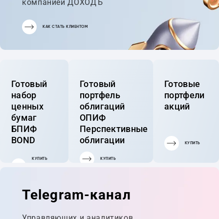
компанией ДОХОДЪ
КАК СТАТЬ КЛИЕНТОМ
Готовый
Готовый
Готовые
набор
портфель
портфели
ценных
облигаций
акций
бумаг
ОПИФ
БПИФ
Перспективные
BOND
облигации
КУПИТЬ
КУПИТЬ
КУПИТЬ
ГОТОВЫЙ
ПОРТФЕЛЬ
Telegram-канал
Управляющих и аналитиков