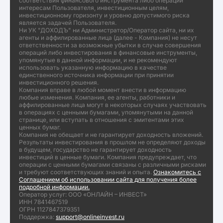
соответствия финансового инструмента либо операции
интересам Пользователя, инвестиционным целям,
инвестиционному горизонту и уровню допустимого риска
является задачей Пользователя.
Ни УК "ДОХОДЪ" ни Администратор/Оператор сайта, ни их
агенты и аффилированные лица (далее - Компания) не несут
ответственности за возможные убытки в случае совершения
операций либо инвестирования в финансовые инструменты,
упомянутые в данной информации, и не рекомендуют
использовать указанную информацию в качестве
единственного источника информации при принятии
инвестиционного решения.
Компания вправе в любой момент внести в информацию
любые изменения. Компания, ее агенты, работники и
аффилированные лица могут в некоторых случаях участвовать
в операциях с ценными бумагами, упомянутыми на данной
странице, или вступать в отношения с эмитентами этих
ценных бумаг.
Компания не обещает и не гарантирует доходность вложений.
Результаты инвестирования в прошлом не определяют доходы
в будущем, государство не гарантирует доходность
инвестиций в ценные бумаги. Компания предупреждает, что
операции с ценными бумагами связаны с различными рисками
и требуют соответствующих знаний и опыта.
Ознакомитесь с
Соглашением об использовании сайта для получения более
подробной информации.
Оператор услуг: ООО «ОНЛАЙН – ИНВЕСТ»
ИНН 7841467519
ОГРН 1127847379351
Поддержка:
support@onlineinvest.ru