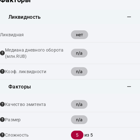
Ликвидность
нет
Ликвидная
Медиана дневного оборота
n/a
(млн.RUB)
n/a
Коэф. ликвидности
Факторы
n/a
Качество эмитента
n/a
Размер
5
Сложность
из 5