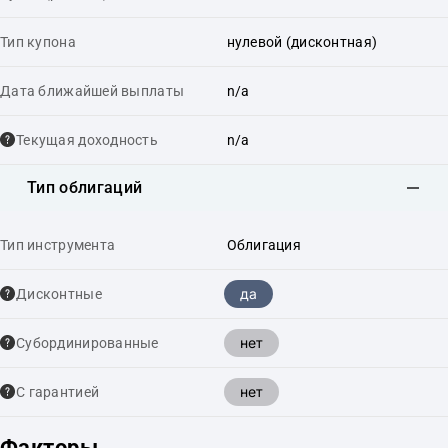
Тип купона
нулевой (дисконтная)
Дата ближайшей выплаты
n/a
Текущая доходность
n/a
Тип облигаций
Тип инструмента
Облигация
да
Дисконтные
нет
Cубординированные
нет
С гарантией
Факторы