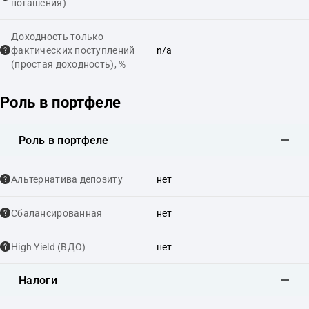
погашения)
Доходность только
фактических поступлений
n/a
(простая доходность), %
Роль в портфеле
Роль в портфеле
Альтернатива депозиту
нет
Сбалансированная
нет
High Yield (ВДО)
нет
Налоги