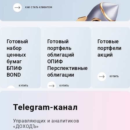
КАК СТАТЬ КЛИЕНТОМ
Готовый
Готовый
Готовые
набор
портфель
портфели
ценных
облигаций
акций
бумаг
ОПИФ
БПИФ
Перспективные
BOND
облигации
КУПИТЬ
КУПИТЬ
КУПИТЬ
ГОТОВЫЙ
ПОРТФЕЛЬ
Telegram-канал
Управляющих и аналитиков
«ДОХОДЪ»