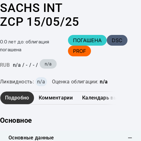
SACHS INT
ZCP 15/05/25
ПОГАШЕНА
DSC
0.0 лет до: облигация
погашена
PROF
n/a
RUB
n/a
/
-
/
-
/
Ликвидность:
n/a
Оценка облигации:
n/a
Подробно
Комментарии
Календарь выплат
Основное
Основные данные