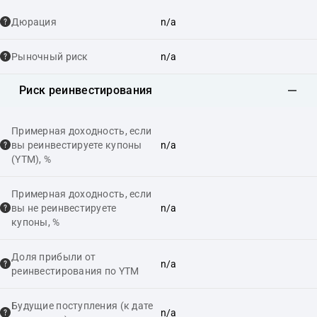
Дюрация
n/a
Рыночный риск
n/a
Риск реинвестирования
Примерная доходность, если
вы реинвестируете купоны
n/a
(YTM), %
Примерная доходность, если
вы не реинвестируете
n/a
купоны, %
Доля прибыли от
n/a
реинвестирования по YTM
Будущие поступления (к дате
n/a