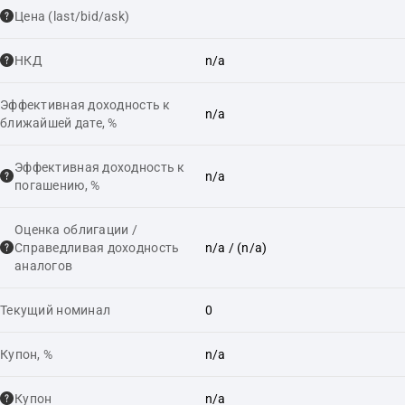
Цена (last/bid/ask)
НКД
n/a
Эффективная доходность к
n/a
ближайшей дате, %
Эффективная доходность к
n/a
погашению, %
Оценка облигации /
Справедливая доходность
n/a
/ (n/a)
аналогов
Текущий номинал
0
Купон, %
n/a
Купон
n/a