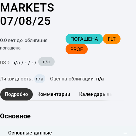
MARKETS
07/08/25
ПОГАШЕНА
FLT
0.0 лет до: облигация
погашена
PROF
n/a
USD
n/a
/
-
/
-
/
Ликвидность:
n/a
Оценка облигации:
n/a
Подробно
Комментарии
Календарь выплат
Основное
Основные данные