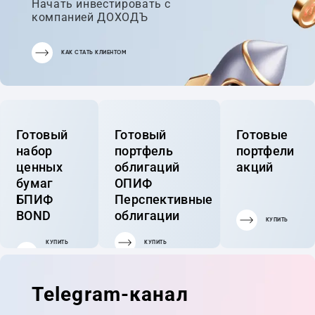
Начать инвестировать с
компанией ДОХОДЪ
КАК СТАТЬ КЛИЕНТОМ
Готовый
Готовый
Готовые
набор
портфель
портфели
ценных
облигаций
акций
бумаг
ОПИФ
БПИФ
Перспективные
BOND
облигации
КУПИТЬ
КУПИТЬ
КУПИТЬ
ГОТОВЫЙ
ПОРТФЕЛЬ
Telegram-канал