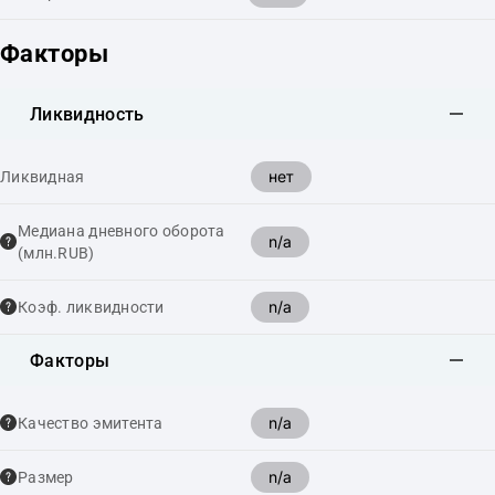
Факторы
Ликвидность
нет
Ликвидная
Медиана дневного оборота
n/a
(млн.RUB)
n/a
Коэф. ликвидности
Факторы
n/a
Качество эмитента
n/a
Размер