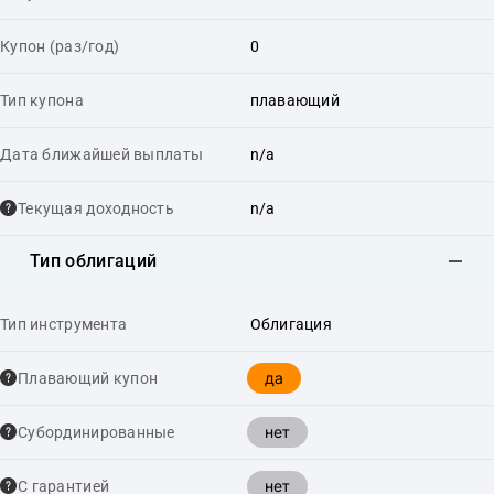
Купон (раз/год)
0
Тип купона
плавающий
Дата ближайшей выплаты
n/a
Текущая доходность
n/a
Тип облигаций
Тип инструмента
Облигация
да
Плавающий купон
нет
Cубординированные
нет
С гарантией