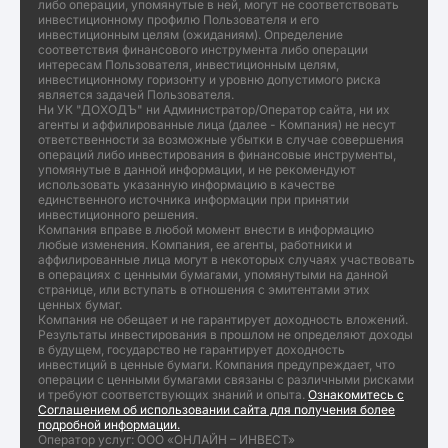
либо операции, упомянутые в ней, могут не соответствовать
инвестиционному профилю Пользователя и его
инвестиционным целям (ожиданиям). Определение
соответствия финансового инструмента либо операции
интересам Пользователя, инвестиционным целям,
инвестиционному горизонту и уровню допустимого риска
является задачей Пользователя.
Ни УК "ДОХОДЪ" ни Администратор/Оператор сайта, ни их
агенты и аффилированные лица (далее - Компания) не несут
ответственности за возможные убытки в случае совершения
операций либо инвестирования в финансовые инструменты,
упомянутые в данной информации, и не рекомендуют
использовать указанную информацию в качестве
единственного источника информации при принятии
инвестиционного решения.
Компания вправе в любой момент внести в информацию
любые изменения. Компания, ее агенты, работники и
аффилированные лица могут в некоторых случаях участвовать
в операциях с ценными бумагами, упомянутыми на данной
странице, или вступать в отношения с эмитентами этих
ценных бумаг.
Компания не обещает и не гарантирует доходность вложений.
Результаты инвестирования в прошлом не определяют доходы
в будущем, государство не гарантирует доходность
инвестиций в ценные бумаги. Компания предупреждает, что
операции с ценными бумагами связаны с различными рисками
и требуют соответствующих знаний и опыта.
Ознакомитесь с
Соглашением об использовании сайта для получения более
подробной информации.
Оператор услуг: ООО «ОНЛАЙН – ИНВЕСТ»