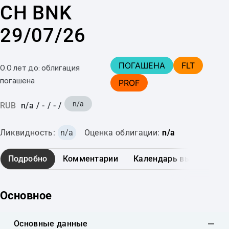
CH BNK
29/07/26
ПОГАШЕНА
FLT
0.0 лет до: облигация
погашена
PROF
n/a
RUB
n/a
/
-
/
-
/
Ликвидность:
n/a
Оценка облигации:
n/a
Подробно
Комментарии
Календарь выплат
Основное
Основные данные