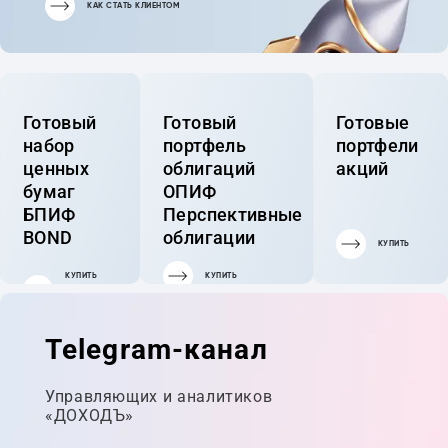
КАК СТАТЬ КЛИЕНТОМ
Готовый
Готовый
Готовые
набор
портфель
портфели
ценных
облигаций
акций
бумаг
ОПИФ
БПИФ
Перспективные
BOND
облигации
КУПИТЬ
КУПИТЬ
КУПИТЬ
ГОТОВЫЙ
ПОРТФЕЛЬ
Telegram-канал
Управляющих и аналитиков
«ДОХОДЪ»