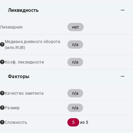
Ликвидность
нет
Ликвидная
Медиана дневного оборота
n/a
(млн.RUB)
n/a
Коэф. ликвидности
Факторы
n/a
Качество эмитента
n/a
Размер
5
Сложность
из 5