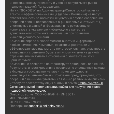
инвестиционному горизонту и уровню допустимого риска
является задачей Пользователя.
Ни УК "ДОХОДЪ" ни Администратор/Оператор сайта, ни их
агенты и аффилированные лица (далее - Компания) не несут
ответственности за возможные убытки в случае совершения
операций либо инвестирования в финансовые инструменты,
упомянутые в данной информации, и не рекомендуют
использовать указанную информацию в качестве
единственного источника информации при принятии
инвестиционного решения.
Компания вправе в любой момент внести в информацию
любые изменения. Компания, ее агенты, работники и
аффилированные лица могут в некоторых случаях участвовать
в операциях с ценными бумагами, упомянутыми на данной
странице, или вступать в отношения с эмитентами этих
ценных бумаг.
Компания не обещает и не гарантирует доходность вложений.
Результаты инвестирования в прошлом не определяют доходы
в будущем, государство не гарантирует доходность
инвестиций в ценные бумаги. Компания предупреждает, что
операции с ценными бумагами связаны с различными рисками
и требуют соответствующих знаний и опыта.
Ознакомитесь с
Соглашением об использовании сайта для получения более
подробной информации.
Оператор услуг: ООО «ОНЛАЙН – ИНВЕСТ»
ИНН 7841467519
ОГРН 1127847379351
Поддержка:
support@onlineinvest.ru