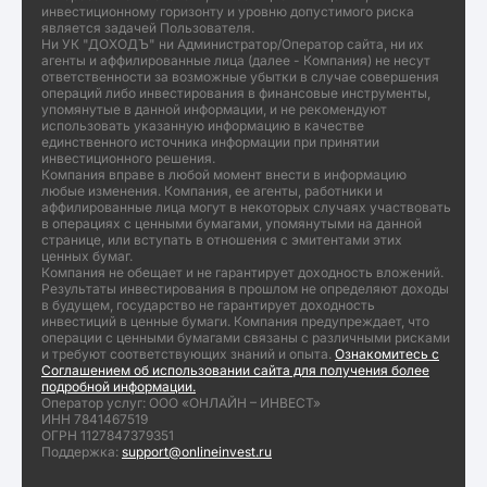
инвестиционному горизонту и уровню допустимого риска
является задачей Пользователя.
Ни УК "ДОХОДЪ" ни Администратор/Оператор сайта, ни их
агенты и аффилированные лица (далее - Компания) не несут
ответственности за возможные убытки в случае совершения
операций либо инвестирования в финансовые инструменты,
упомянутые в данной информации, и не рекомендуют
использовать указанную информацию в качестве
единственного источника информации при принятии
инвестиционного решения.
Компания вправе в любой момент внести в информацию
любые изменения. Компания, ее агенты, работники и
аффилированные лица могут в некоторых случаях участвовать
в операциях с ценными бумагами, упомянутыми на данной
странице, или вступать в отношения с эмитентами этих
ценных бумаг.
Компания не обещает и не гарантирует доходность вложений.
Результаты инвестирования в прошлом не определяют доходы
в будущем, государство не гарантирует доходность
инвестиций в ценные бумаги. Компания предупреждает, что
операции с ценными бумагами связаны с различными рисками
и требуют соответствующих знаний и опыта.
Ознакомитесь с
Соглашением об использовании сайта для получения более
подробной информации.
Оператор услуг: ООО «ОНЛАЙН – ИНВЕСТ»
ИНН 7841467519
ОГРН 1127847379351
Поддержка:
support@onlineinvest.ru