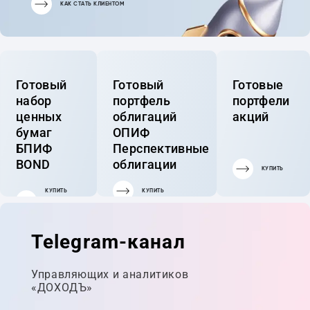
КАК СТАТЬ КЛИЕНТОМ
Готовый
Готовый
Готовые
набор
портфель
портфели
ценных
облигаций
акций
бумаг
ОПИФ
БПИФ
Перспективные
BOND
облигации
КУПИТЬ
КУПИТЬ
КУПИТЬ
ГОТОВЫЙ
ПОРТФЕЛЬ
Telegram-канал
Управляющих и аналитиков
«ДОХОДЪ»