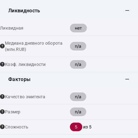
Ликвидность
нет
Ликвидная
Медиана дневного оборота
n/a
(млн.RUB)
n/a
Коэф. ликвидности
Факторы
n/a
Качество эмитента
n/a
Размер
5
Сложность
из 5