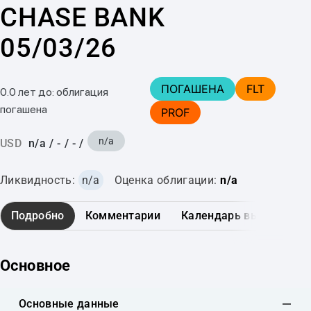
CHASE BANK
05/03/26
ПОГАШЕНА
FLT
0.0 лет до: облигация
погашена
PROF
n/a
USD
n/a
/
-
/
-
/
Ликвидность:
n/a
Оценка облигации:
n/a
Подробно
Комментарии
Календарь выплат
Основное
Основные данные