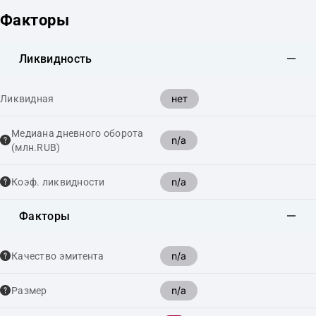
Факторы
Ликвидность
нет
Ликвидная
Медиана дневного оборота
n/a
(млн.RUB)
n/a
Коэф. ликвидности
Факторы
n/a
Качество эмитента
n/a
Размер