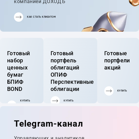
компанией ДОХОДЪ
КАК СТАТЬ КЛИЕНТОМ
Готовый
Готовый
Готовые
набор
портфель
портфели
ценных
облигаций
акций
бумаг
ОПИФ
БПИФ
Перспективные
BOND
облигации
КУПИТЬ
КУПИТЬ
КУПИТЬ
ГОТОВЫЙ
ПОРТФЕЛЬ
Telegram-канал
Управляющих и аналитиков