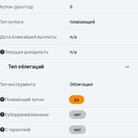
Купон (раз/год)
0
Тип купона
плавающий
Дата ближайшей выплаты
n/a
Текущая доходность
n/a
Тип облигаций
Тип инструмента
Облигация
да
Плавающий купон
нет
Cубординированные
нет
С гарантией