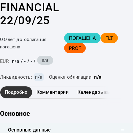
FINANCIAL
22/09/25
ПОГАШЕНА
FLT
0.0 лет до: облигация
погашена
PROF
n/a
EUR
n/a
/
-
/
-
/
Ликвидность:
n/a
Оценка облигации:
n/a
Подробно
Комментарии
Календарь выплат
Основное
Основные данные