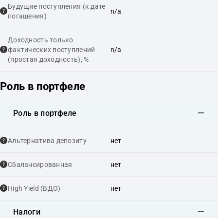
Будущие поступления (к дате
n/a
погашения)
Доходность только
фактических поступлений
n/a
(простая доходность), %
Роль в портфеле
Роль в портфеле
Альтернатива депозиту
нет
Сбалансированная
нет
High Yield (ВДО)
нет
Налоги