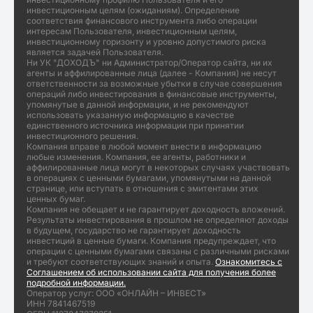
инвестиционным целям (ожиданиям). Определение
соответствия финансового инструмента либо операции
интересам Пользователя, инвестиционным целям,
инвестиционному горизонту и уровню допустимого риска
является задачей Пользователя.
Ни УК "ДОХОДЪ" ни Администратор/Оператор сайта, ни их
агенты и аффилированные лица (далее - Компания) не несут
ответственности за возможные убытки в случае совершения
операций либо инвестирования в финансовые инструменты,
упомянутые в данной информации, и не рекомендуют
использовать указанную информацию в качестве
единственного источника информации при принятии
инвестиционного решения.
Компания вправе в любой момент внести в информацию
любые изменения. Компания, ее агенты, работники и
аффилированные лица могут в некоторых случаях участвовать
в операциях с ценными бумагами, упомянутыми на данной
странице, или вступать в отношения с эмитентами этих
ценных бумаг.
Компания не обещает и не гарантирует доходность вложений.
Результаты инвестирования в прошлом не определяют доходы
в будущем, государство не гарантирует доходность
инвестиций в ценные бумаги. Компания предупреждает, что
операции с ценными бумагами связаны с различными рисками
и требуют соответствующих знаний и опыта.
Ознакомитесь с
Соглашением об использовании сайта для получения более
подробной информации.
Оператор услуг: ООО «ОНЛАЙН – ИНВЕСТ»
ИНН 7841467519