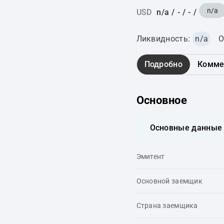
n/a
USD
n/a
/
-
/
-
/
Ликвидность:
n/a
О
Подробно
Комме
Основное
Основные данные
Эмитент
Основной заемщик
Страна заемщика