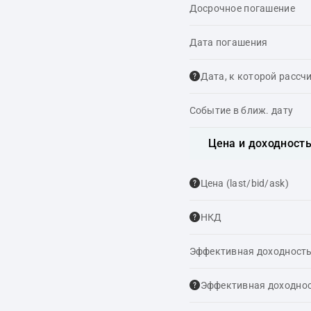
Досрочное погашение
Дата погашения
Дата, к которой рассч
Событие в ближ. дату
Цена и доходност
Цена (last/bid/ask)
НКД
Эффективная доходность
Эффективная доходнос