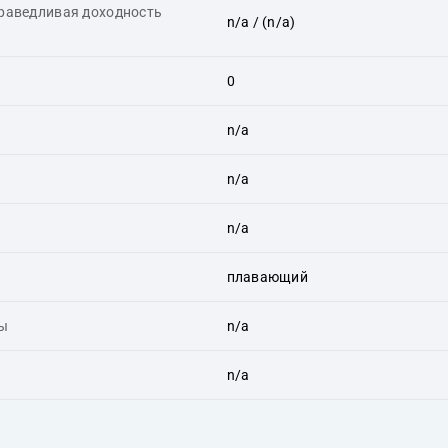
праведливая доходность
n/a
/ (n/a)
0
n/a
n/a
n/a
плавающий
ты
n/a
n/a