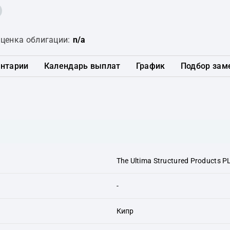
ценка облигации:
n/a
нтарии
Календарь выплат
График
Подбор зам
The Ultima Structured Products P
-
Кипр