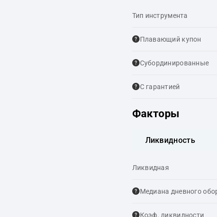
Тип инструмента
Плавающий купон
Cубординированные
С гарантией
Факторы
Ликвидность
Ликвидная
Медиана дневного обо
Коэф. ликвидности