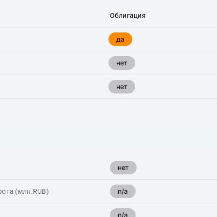
Облигация
да
нет
нет
нет
n/a
рота (млн.RUB)
n/a