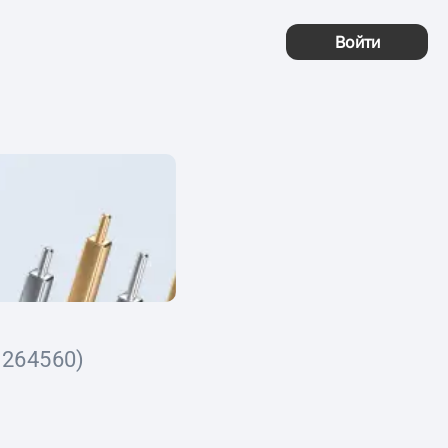
Войти
1264560)