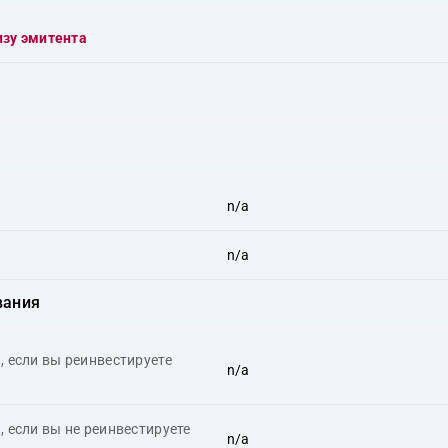
изу эмитента
n/a
n/a
вания
 если вы реинвестируете
n/a
 если вы не реинвестируете
n/a