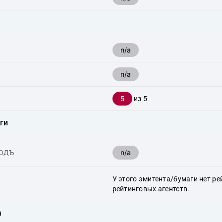
n/a
n/a
5
из 5
ги
n/a
ХОДЪ
У этого эмитента/бумаги нет ре
рейтинговых агентств.
а