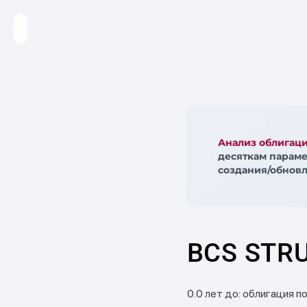
Анализ облигац
десяткам параме
создания/обновл
BCS STRU
0.0 лет до: облигация п