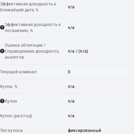
Эффективная доходность к
n/a
ближайшей дате, %
Эффективная доходность к
n/a
погашению, %
Оценка облигации /
Справедливая доходность
n/a
/ (n/a)
аналогов
Текущий номинал
0
Купон, %
n/a
Купон
n/a
Купон (раз/год)
n/a
Тип купона
фиксированный