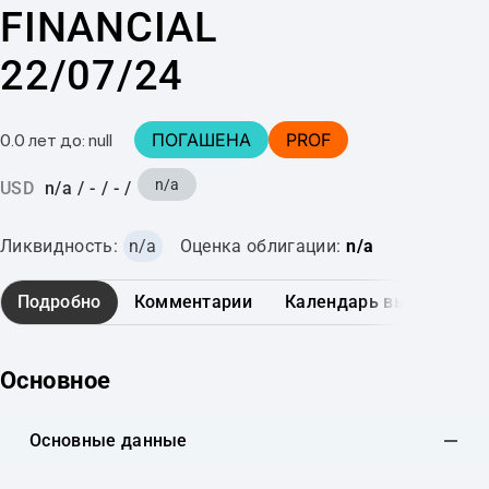
FINANCIAL
22/07/24
ПОГАШЕНА
PROF
0.0 лет до: null
n/a
USD
n/a
/
-
/
-
/
Ликвидность:
n/a
Оценка облигации:
n/a
Подробно
Комментарии
Календарь выплат
Основное
Основные данные