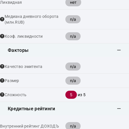
нет
Ликвидная
Медиана дневного оборота
n/a
(млн.RUB)
n/a
Коэф. ликвидности
Факторы
n/a
Качество эмитента
n/a
Размер
5
Сложность
из 5
Кредитные рейтинги
n/a
Внутренний рейтинг ДОХОДЪ