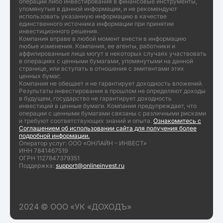
операций либо инвестирования в финансовые инструменты,
упомянутые в данной информации, и не рекомендуют
использовать указанную информацию в качестве
единственного источника информации при принятии
инвестиционного решения.
Компания вправе в любой момент внести в информацию
любые изменения. Компания, ее агенты, работники и
аффилированные лица могут в некоторых случаях участвовать
в операциях с ценными бумагами, упомянутыми на данной
странице, или вступать в отношения с эмитентами этих
ценных бумаг.
Компания не обещает и не гарантирует доходность вложений.
Результаты инвестирования в прошлом не определяют доходы
в будущем, государство не гарантирует доходность
инвестиций в ценные бумаги. Компания предупреждает, что
операции с ценными бумагами связаны с различными рисками
и требуют соответствующих знаний и опыта.
Ознакомитесь с
Соглашением об использовании сайта для получения более
подробной информации.
Оператор услуг: ООО «ОНЛАЙН – ИНВЕСТ»
ИНН 7841467519
ОГРН 1127847379351
Поддержка:
support@onlineinvest.ru
2024 © ООО «УК «ДОХОДЪ»