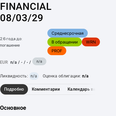
FINANCIAL
08/03/29
Среднесрочная
2.6 года до:
В обращении
WRN
погашение
PROF
n/a
EUR
n/a
/
-
/
-
/
Ликвидность:
n/a
Оценка облигации:
n/a
Подробно
Комментарии
Календарь выплат
Основное