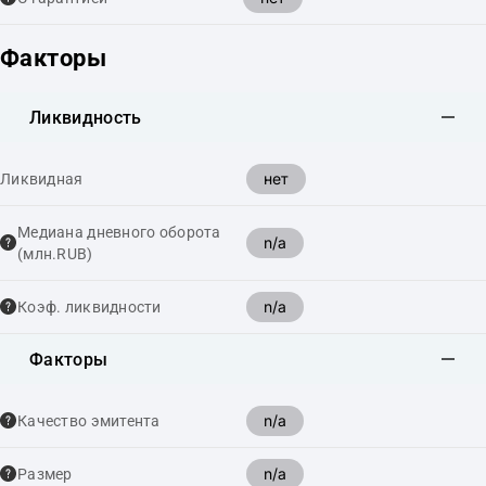
Факторы
Ликвидность
нет
Ликвидная
Медиана дневного оборота
n/a
(млн.RUB)
n/a
Коэф. ликвидности
Факторы
n/a
Качество эмитента
n/a
Размер