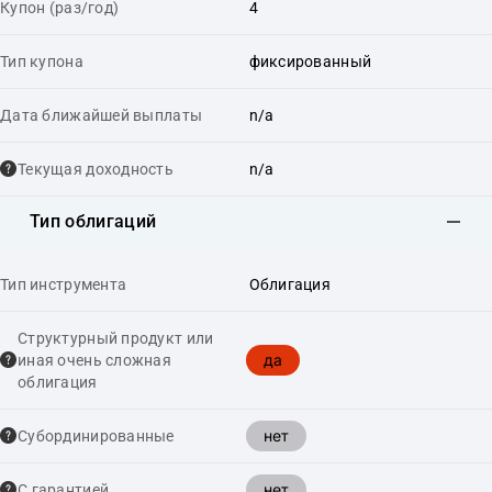
Купон (раз/год)
4
Тип купона
фиксированный
Дата ближайшей выплаты
n/a
Текущая доходность
n/a
Тип облигаций
Тип инструмента
Облигация
Структурный продукт или
да
иная очень сложная
облигация
нет
Cубординированные
нет
С гарантией