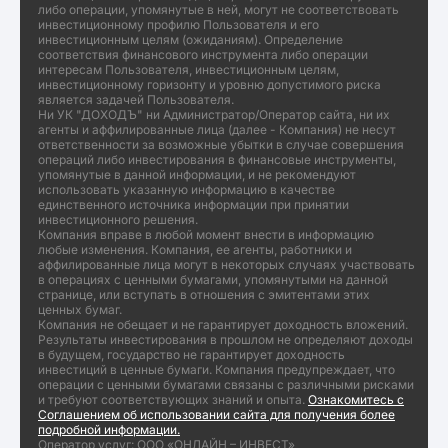
либо операции, упомянутые в ней, могут не соответствовать
инвестиционному профилю Пользователя и его
инвестиционным целям (ожиданиям). Определение
соответствия финансового инструмента либо операции
интересам Пользователя, инвестиционным целям,
инвестиционному горизонту и уровню допустимого риска
является задачей Пользователя.
Ни УК "ДОХОДЪ" ни Администратор/Оператор сайта, ни их
агенты и аффилированные лица (далее - Компания) не несут
ответственности за возможные убытки в случае совершения
операций либо инвестирования в финансовые инструменты,
упомянутые в данной информации, и не рекомендуют
использовать указанную информацию в качестве
единственного источника информации при принятии
инвестиционного решения.
Компания вправе в любой момент внести в информацию
любые изменения. Компания, ее агенты, работники и
аффилированные лица могут в некоторых случаях участвовать
в операциях с ценными бумагами, упомянутыми на данной
странице, или вступать в отношения с эмитентами этих
ценных бумаг.
Компания не обещает и не гарантирует доходность вложений.
Результаты инвестирования в прошлом не определяют доходы
в будущем, государство не гарантирует доходность
инвестиций в ценные бумаги. Компания предупреждает, что
операции с ценными бумагами связаны с различными рисками
и требуют соответствующих знаний и опыта.
Ознакомитесь с
Соглашением об использовании сайта для получения более
подробной информации.
Оператор услуг: ООО «ОНЛАЙН – ИНВЕСТ»