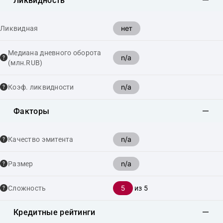
Ликвидность
нет
Ликвидная
Медиана дневного оборота
n/a
(млн.RUB)
n/a
Коэф. ликвидности
Факторы
n/a
Качество эмитента
n/a
Размер
5
Сложность
из 5
Кредитные рейтинги