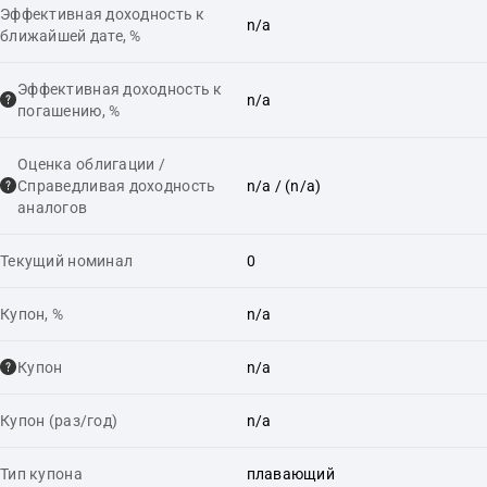
Эффективная доходность к
n/a
ближайшей дате, %
Эффективная доходность к
n/a
погашению, %
Оценка облигации /
Справедливая доходность
n/a
/ (n/a)
аналогов
Текущий номинал
0
Купон, %
n/a
Купон
n/a
Купон (раз/год)
n/a
Тип купона
плавающий