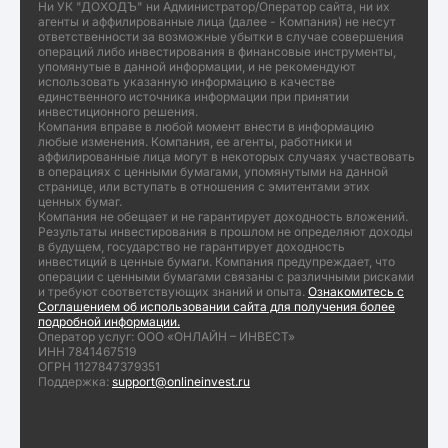
Ни УК "ДОХОДЪ" ни Администратор/Оператор сайта, ни их
агенты и аффилированные лица (далее - Компания) не несут
ответственности за возможные убытки в случае совершения
операций либо инвестирования в финансовые инструменты,
упомянутые в данной информации, и не рекомендуют
использовать указанную информацию в качестве
единственного источника информации при принятии
инвестиционного решения.
Компания вправе в любой момент внести в информацию
любые изменения. Компания, ее агенты, работники и
аффилированные лица могут в некоторых случаях участвовать
в операциях с ценными бумагами, упомянутыми на данной
странице, или вступать в отношения с эмитентами этих
ценных бумаг.
Компания не обещает и не гарантирует доходность вложений.
Результаты инвестирования в прошлом не определяют доходы
в будущем, государство не гарантирует доходность
инвестиций в ценные бумаги. Компания предупреждает, что
операции с ценными бумагами связаны с различными рисками
и требуют соответствующих знаний и опыта.
Ознакомитесь с
Соглашением об использовании сайта для получения более
подробной информации.
Оператор услуг: ООО «ОНЛАЙН – ИНВЕСТ»
ИНН 7841467519
ОГРН 1127847379351
Поддержка:
support@onlineinvest.ru