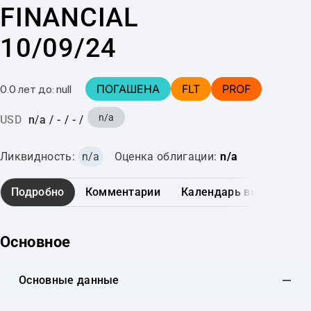
FINANCIAL
10/09/24
ПОГАШЕНА
FLT
PROF
0.0 лет до: null
n/a
USD
n/a
/
-
/
-
/
Ликвидность:
n/a
Оценка облигации:
n/a
Подробно
Комментарии
Календарь выплат
Основное
Основные данные