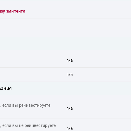
изу эмитента
n/a
n/a
вания
 если вы реинвестируете
n/a
 если вы не реинвестируете
n/a