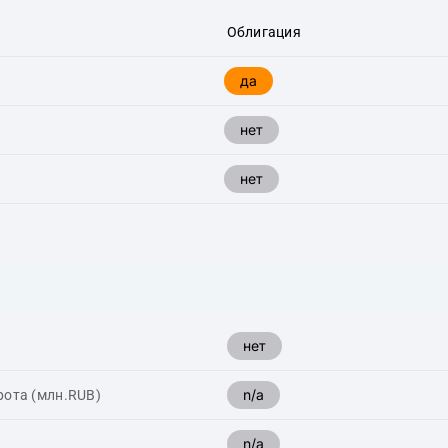
Облигация
да
нет
нет
нет
n/a
рота (млн.RUB)
n/a