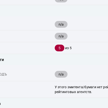
n/a
n/a
5
из 5
ги
n/a
ХОДЪ
У этого эмитента/бумаги нет ре
рейтинговых агентств.
а