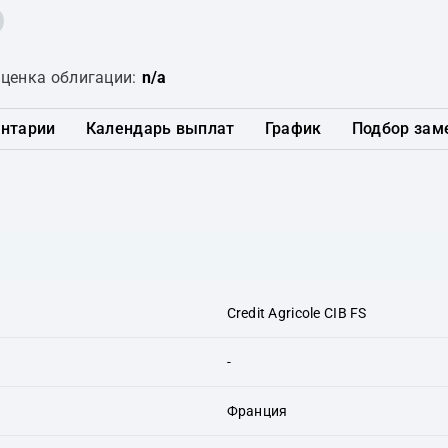
ценка облигации:
n/a
нтарии
Календарь выплат
График
Подбор зам
Credit Agricole CIB FS
-
Франция