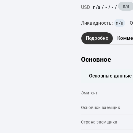
n/a
USD
n/a
/
-
/
-
/
Ликвидность:
n/a
О
Подробно
Комме
Основное
Основные данные
Эмитент
Основной заемщик
Страна заемщика