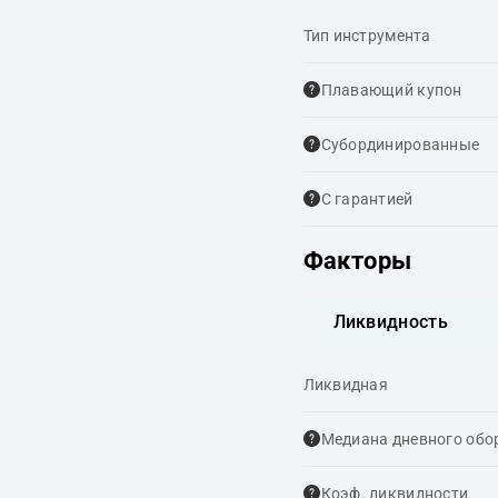
Тип инструмента
Плавающий купон
Cубординированные
С гарантией
Факторы
Ликвидность
Ликвидная
Медиана дневного обо
Коэф. ликвидности