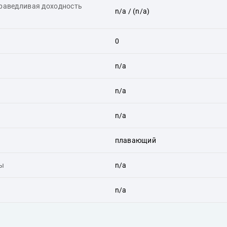
праведливая доходность
n/a
/ (n/a)
0
n/a
n/a
n/a
плавающий
ты
n/a
n/a