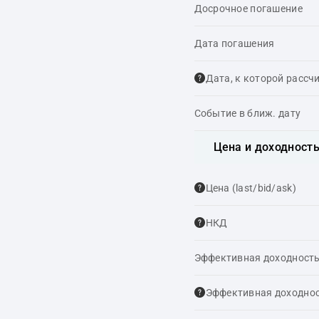
Досрочное погашение
Дата погашения
Дата, к которой рассч
Событие в ближ. дату
Цена и доходност
Цена (last/bid/ask)
НКД
Эффективная доходность
Эффективная доходнос