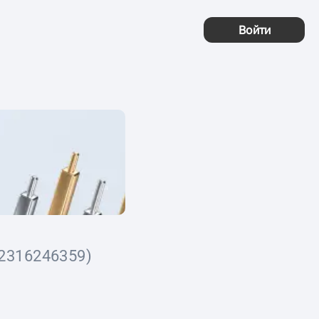
Войти
2316246359)