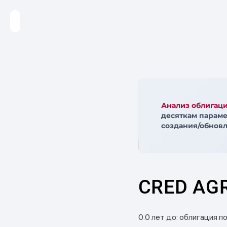
Анализ облигац
десяткам параме
создания/обновл
CRED AGR
0.0 лет до: облигация п