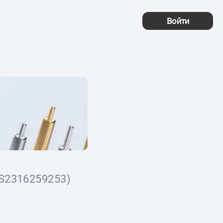
Войти
S2316259253)