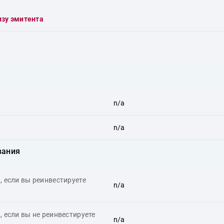
изу эмитента
n/a
n/a
вания
 если вы реинвестируете
n/a
 если вы не реинвестируете
n/a