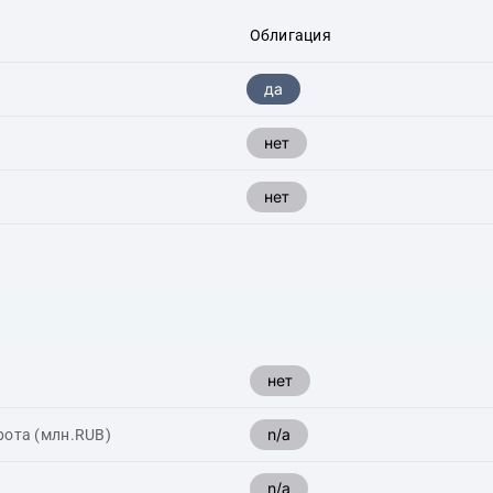
Облигация
да
нет
нет
нет
n/a
рота (млн.RUB)
n/a