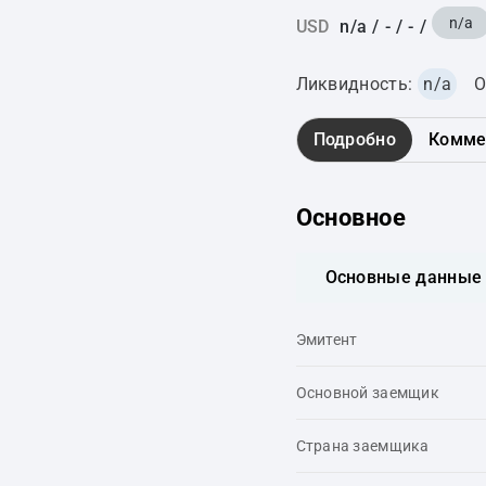
n/a
USD
n/a
/
-
/
-
/
Ликвидность:
n/a
О
Подробно
Комме
Основное
Основные данные
Эмитент
Основной заемщик
Страна заемщика