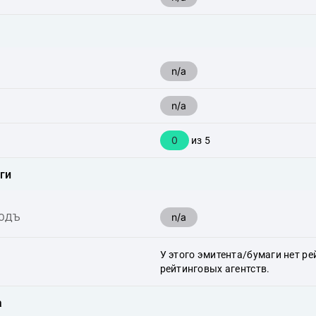
n/a
n/a
0
из 5
ги
n/a
ХОДЪ
У этого эмитента/бумаги нет ре
рейтинговых агентств.
а