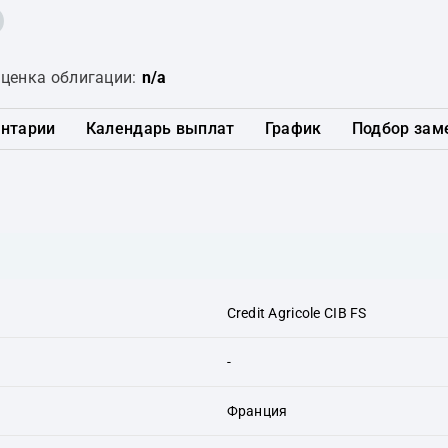
ценка облигации:
n/a
нтарии
Календарь выплат
График
Подбор зам
Credit Agricole CIB FS
-
Франция