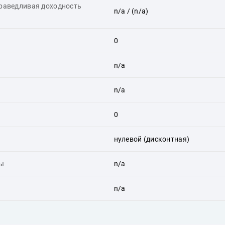
праведливая доходность
n/a
/ (n/a)
0
n/a
n/a
0
нулевой (дисконтная)
ты
n/a
n/a