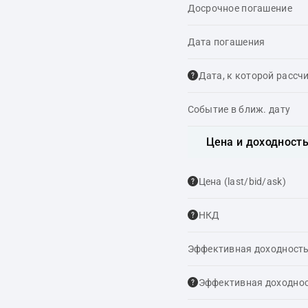
Досрочное погашение
Дата погашения
Дата, к которой рассч
Событие в ближ. дату
Цена и доходност
Цена (last/bid/ask)
НКД
Эффективная доходность
Эффективная доходнос