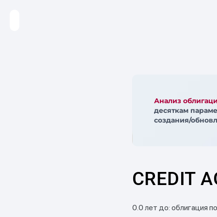
Анализ облигац
десяткам параме
создания/обновл
CREDIT A
0.0 лет до: облигация п