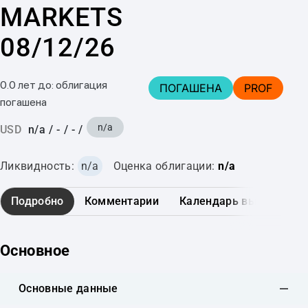
MARKETS
08/12/26
0.0 лет до: облигация
ПОГАШЕНА
PROF
погашена
n/a
USD
n/a
/
-
/
-
/
Ликвидность:
n/a
Оценка облигации:
n/a
Подробно
Комментарии
Календарь выплат
Основное
Основные данные