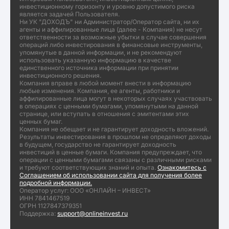
инвестиционному горизонту и уровню допустимого риска
является задачей Пользователя.
Ни УК "ДОХОДЪ" ни Администратор/Оператор сайта, ни их
агенты и аффилированные лица (далее - Компания) не несут
ответственности за возможные убытки в случае совершения
операций либо инвестирования в финансовые инструменты,
упомянутые в данной информации, и не рекомендуют
использовать указанную информацию в качестве
единственного источника информации при принятии
инвестиционного решения.
Компания вправе в любой момент внести в информацию
любые изменения. Компания, ее агенты, работники и
аффилированные лица могут в некоторых случаях участвовать
в операциях с ценными бумагами, упомянутыми на данной
странице, или вступать в отношения с эмитентами этих
ценных бумаг.
Компания не обещает и не гарантирует доходность вложений.
Результаты инвестирования в прошлом не определяют доходы
в будущем, государство не гарантирует доходность
инвестиций в ценные бумаги. Компания предупреждает, что
операции с ценными бумагами связаны с различными рисками
и требуют соответствующих знаний и опыта.
Ознакомитесь с
Соглашением об использовании сайта для получения более
подробной информации.
Оператор услуг: ООО «ОНЛАЙН – ИНВЕСТ»
ИНН 7841467519
ОГРН 1127847379351
Поддержка:
support@onlineinvest.ru