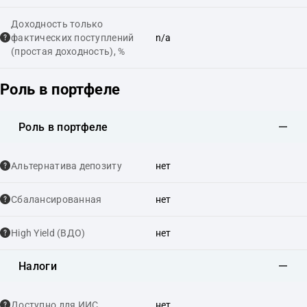
Доходность только
фактических поступлений
n/a
(простая доходность), %
Роль в портфеле
Роль в портфеле
Альтернатива депозиту
нет
Сбалансированная
нет
High Yield (ВДО)
нет
Налоги
Доступно для ИИС
нет