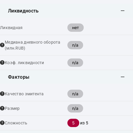
Ликвидность
нет
Ликвидная
Медиана дневного оборота
n/a
(млн.RUB)
n/a
Коэф. ликвидности
Факторы
n/a
Качество эмитента
n/a
Размер
5
Сложность
из 5