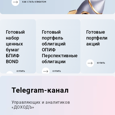
КАК СТАТЬ КЛИЕНТОМ
Готовый
Готовый
Готовые
набор
портфель
портфели
ценных
облигаций
акций
бумаг
ОПИФ
БПИФ
Перспективные
BOND
облигации
КУПИТЬ
КУПИТЬ
КУПИТЬ
ГОТОВЫЙ
ПОРТФЕЛЬ
Telegram-канал
Управляющих и аналитиков
«ДОХОДЪ»