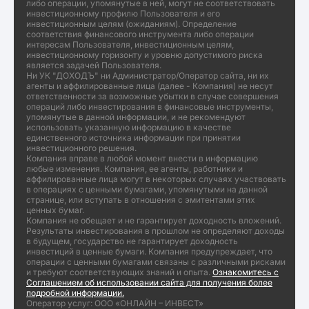
либо операции, упомянутые в ней, могут не соответствовать
инвестиционному профилю Пользователя и его
инвестиционным целям (ожиданиям). Определение
соответствия финансового инструмента либо операции
интересам Пользователя, инвестиционным целям,
инвестиционному горизонту и уровню допустимого риска
является задачей Пользователя.
Ни УК "ДОХОДЪ" ни Администратор/Оператор сайта, ни их
агенты и аффилированные лица (далее - Компания) не несут
ответственности за возможные убытки в случае совершения
операций либо инвестирования в финансовые инструменты,
упомянутые в данной информации, и не рекомендуют
использовать указанную информацию в качестве
единственного источника информации при принятии
инвестиционного решения.
Компания вправе в любой момент внести в информацию
любые изменения. Компания, ее агенты, работники и
аффилированные лица могут в некоторых случаях участвовать
в операциях с ценными бумагами, упомянутыми на данной
странице, или вступать в отношения с эмитентами этих
ценных бумаг.
Компания не обещает и не гарантирует доходность вложений.
Результаты инвестирования в прошлом не определяют доходы
в будущем, государство не гарантирует доходность
инвестиций в ценные бумаги. Компания предупреждает, что
операции с ценными бумагами связаны с различными рисками
и требуют соответствующих знаний и опыта.
Ознакомитесь с
Соглашением об использовании сайта для получения более
подробной информации.
Оператор услуг: ООО «ОНЛАЙН – ИНВЕСТ»