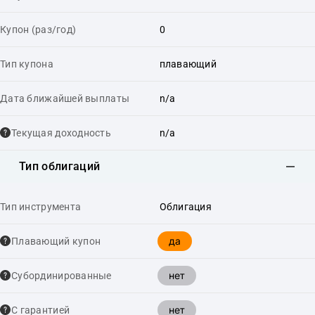
Купон (раз/год)
0
Тип купона
плавающий
Дата ближайшей выплаты
n/a
Текущая доходность
n/a
Тип облигаций
Тип инструмента
Облигация
да
Плавающий купон
нет
Cубординированные
нет
С гарантией