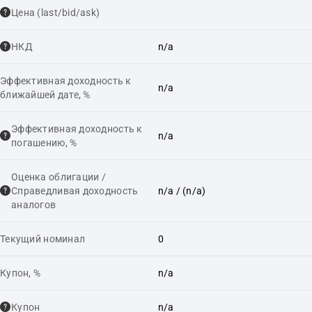
Цена (last/bid/ask)
НКД
n/a
Эффективная доходность к
n/a
ближайшей дате, %
Эффективная доходность к
n/a
погашению, %
Оценка облигации /
Справедливая доходность
n/a
/ (n/a)
аналогов
Текущий номинал
0
Купон, %
n/a
Купон
n/a