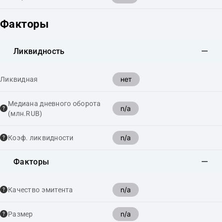
Факторы
Ликвидность
нет
Ликвидная
Медиана дневного оборота
n/a
(млн.RUB)
n/a
Коэф. ликвидности
Факторы
n/a
Качество эмитента
n/a
Размер