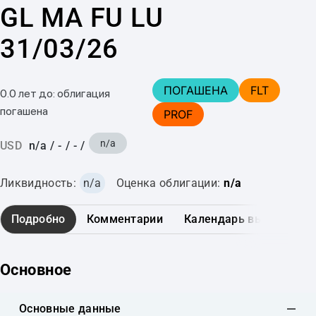
GL MA FU LU
31/03/26
ПОГАШЕНА
FLT
0.0 лет до: облигация
погашена
PROF
n/a
USD
n/a
/
-
/
-
/
Ликвидность:
n/a
Оценка облигации:
n/a
Подробно
Комментарии
Календарь выплат
Основное
Основные данные