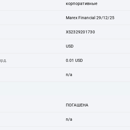
корпоративные
Marex Financial 29/12/25
XS2329201730
USD
лрд.
0.01 USD
n/a
ПОГАШЕНА
n/a