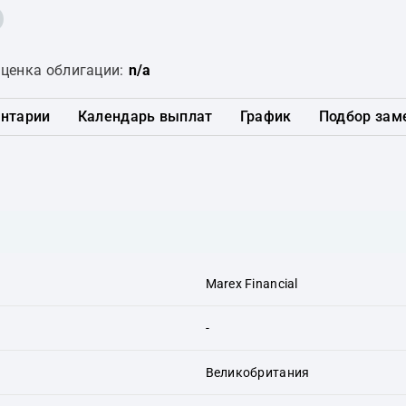
ценка облигации:
n/a
нтарии
Календарь выплат
График
Подбор зам
Marex Financial
-
Великобритания