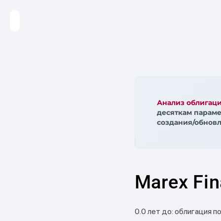
Анализ облигац
десяткам параме
создания/обновл
Marex Fin
0.0 лет до: облигация п