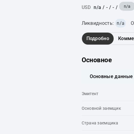
n/a
USD
n/a
/
-
/
-
/
Ликвидность:
n/a
О
Подробно
Комме
Основное
Основные данные
Эмитент
Основной заемщик
Страна заемщика