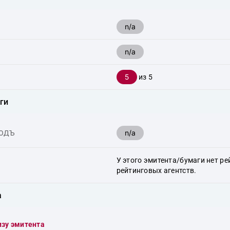
n/a
n/a
5
из 5
ги
n/a
ХОДЪ
У этого эмитента/бумаги нет ре
рейтинговых агентств.
а
изу эмитента