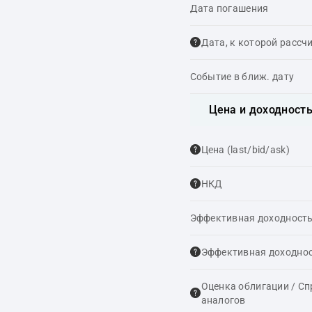
Дата погашения
Дата, к которой рассч
Событие в ближ. дату
Цена и доходност
Цена (last/bid/ask)
НКД
Эффективная доходность
Эффективная доходнос
Оценка облигации / С
аналогов