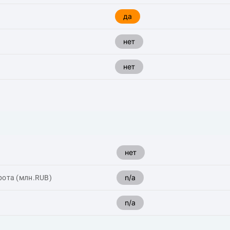
да
нет
нет
нет
n/a
рота (млн.RUB)
n/a