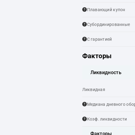
Плавающий купон
Cубординированные
С гарантией
Факторы
Ликвидность
Ликвидная
Медиана дневного обо
Коэф. ликвидности
Факторы