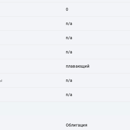
0
n/a
n/a
n/a
плавающий
ты
n/a
n/a
Облигация