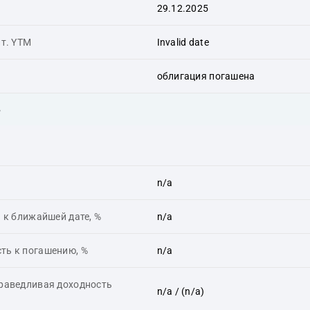
29.12.2025
ит. YTM
Invalid date
облигация погашена
ь
n/a
 к ближайшей дате, %
n/a
ть к погашению, %
n/a
праведливая доходность
n/a
/ (n/a)