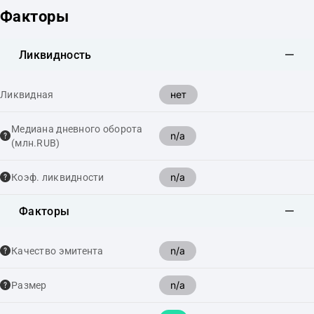
Факторы
Ликвидность
нет
Ликвидная
Медиана дневного оборота
n/a
(млн.RUB)
n/a
Коэф. ликвидности
Факторы
n/a
Качество эмитента
n/a
Размер