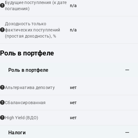
Будущие поступления (к дате
n/a
погашения)
Доходность только
фактических поступлений
n/a
(простая доходность), %
Роль в портфеле
Роль в портфеле
Альтернатива депозиту
нет
Сбалансированная
нет
High Yield (ВДО)
нет
Налоги