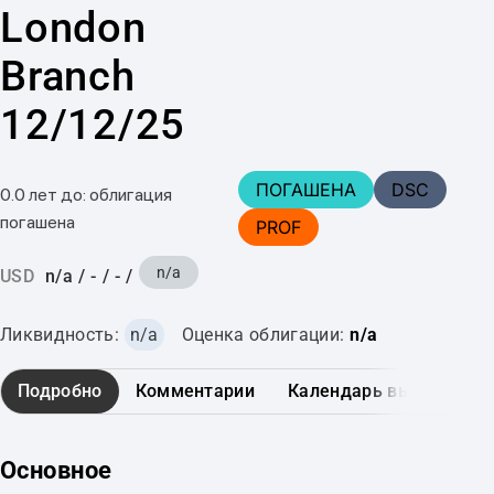
London
Branch
12/12/25
ПОГАШЕНА
DSC
0.0 лет до: облигация
погашена
PROF
n/a
USD
n/a
/
-
/
-
/
Ликвидность:
n/a
Оценка облигации:
n/a
Подробно
Комментарии
Календарь выплат
Основное