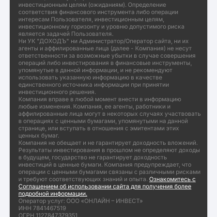
инвестиционным целям (ожиданиям). Определение
соответствия финансового инструмента либо операции
интересам Пользователя, инвестиционным целям,
инвестиционному горизонту и уровню допустимого риска
является задачей Пользователя.
Ни УК "ДОХОДЪ" ни Администратор/Оператор сайта, ни их
агенты и аффилированные лица (далее - Компания) не несут
ответственности за возможные убытки в случае совершения
операций либо инвестирования в финансовые инструменты,
упомянутые в данной информации, и не рекомендуют
использовать указанную информацию в качестве
единственного источника информации при принятии
инвестиционного решения.
Компания вправе в любой момент внести в информацию
любые изменения. Компания, ее агенты, работники и
аффилированные лица могут в некоторых случаях участвовать
в операциях с ценными бумагами, упомянутыми на данной
странице, или вступать в отношения с эмитентами этих
ценных бумаг.
Компания не обещает и не гарантирует доходность вложений.
Результаты инвестирования в прошлом не определяют доходы
в будущем, государство не гарантирует доходность
инвестиций в ценные бумаги. Компания предупреждает, что
операции с ценными бумагами связаны с различными рисками
и требуют соответствующих знаний и опыта.
Ознакомитесь с
Соглашением об использовании сайта для получения более
подробной информации.
Оператор услуг: ООО «ОНЛАЙН – ИНВЕСТ»
ИНН 7841467519
ОГРН 1127847379351