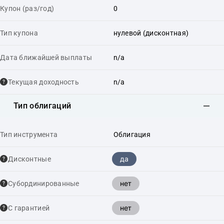
Купон (раз/год)
0
Тип купона
нулевой (дисконтная)
Дата ближайшей выплаты
n/a
Текущая доходность
n/a
Тип облигаций
Тип инструмента
Облигация
да
Дисконтные
нет
Cубординированные
нет
С гарантией