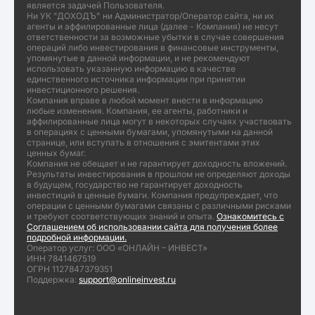
является задачей Пользователя.
Ни УК "ДОХОДЪ" ни Администратор/Оператор сайта, ни их
агенты и аффилированные лица (далее - Компания) не несут
ответственности за возможные убытки в случае совершения
операций либо инвестирования в финансовые инструменты,
упомянутые в данной информации, и не рекомендуют
использовать указанную информацию в качестве
единственного источника информации при принятии
инвестиционного решения.
Компания вправе в любой момент внести в информацию
любые изменения. Компания, ее агенты, работники и
аффилированные лица могут в некоторых случаях участвовать
в операциях с ценными бумагами, упомянутыми на данной
странице, или вступать в отношения с эмитентами этих
ценных бумаг.
Компания не обещает и не гарантирует доходность вложений.
Результаты инвестирования в прошлом не определяют доходы
в будущем, государство не гарантирует доходность
инвестиций в ценные бумаги. Компания предупреждает, что
операции с ценными бумагами связаны с различными рисками
и требуют соответствующих знаний и опыта.
Ознакомитесь с
Соглашением об использовании сайта для получения более
подробной информации.
Оператор услуг: ООО «ОНЛАЙН – ИНВЕСТ»
ИНН 7841467519
ОГРН 1127847379351
Поддержка:
support@onlineinvest.ru