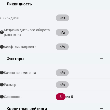
Ликвидность
нет
Ликвидная
Медиана дневного оборота
n/a
(млн.RUB)
n/a
Коэф. ликвидности
Факторы
n/a
Качество эмитента
n/a
Размер
5
Сложность
из 5
Кредитные рейтинги