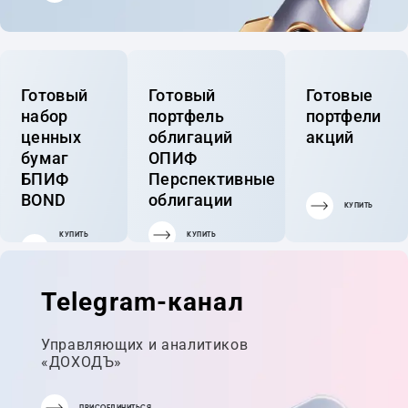
Готовый
Готовый
Готовые
набор
портфель
портфели
ценных
облигаций
акций
бумаг
ОПИФ
БПИФ
Перспективные
BOND
облигации
КУПИТЬ
КУПИТЬ
КУПИТЬ
ГОТОВЫЙ
ПОРТФЕЛЬ
Telegram-канал
Управляющих и аналитиков
«ДОХОДЪ»