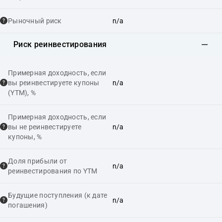
Рыночный риск
n/a
Риск реинвестирования
Примерная доходность, если
вы реинвестируете купоны
n/a
(YTM), %
Примерная доходность, если
вы не реинвестируете
n/a
купоны, %
Доля прибыли от
n/a
реинвестирования по YTM
Будущие поступления (к дате
n/a
погашения)