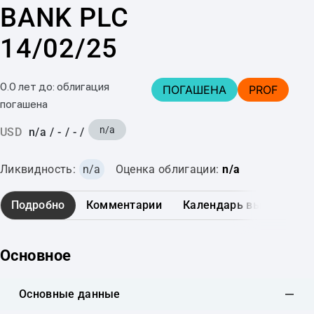
BANK PLC
14/02/25
0.0 лет до: облигация
ПОГАШЕНА
PROF
погашена
n/a
USD
n/a
/
-
/
-
/
Ликвидность:
n/a
Оценка облигации:
n/a
Подробно
Комментарии
Календарь выплат
Основное
Основные данные