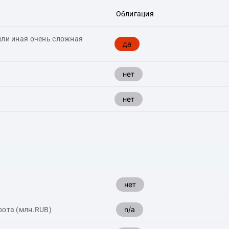
Облигация
или иная очень сложная
да
нет
нет
нет
n/a
рота (млн.RUB)