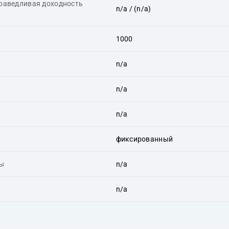
праведливая доходность
n/a
/ (n/a)
1000
n/a
n/a
n/a
фиксированный
ты
n/a
n/a