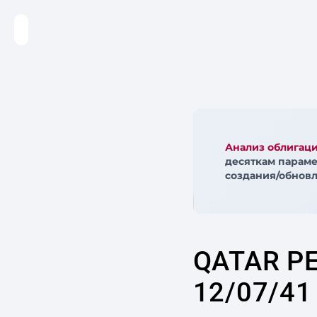
Анализ облигац
десяткам параме
создания/обновл
QATAR P
12/07/41