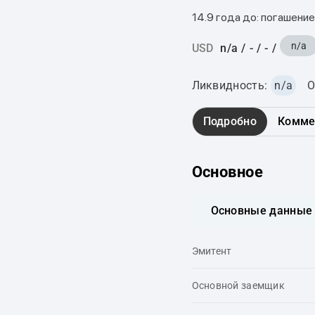
14.9 года до: погашение
n/a
USD
n/a
/
-
/
-
/
Ликвидность:
n/a
О
Подробно
Комме
Основное
Основные данные
Эмитент
Основной заемщик