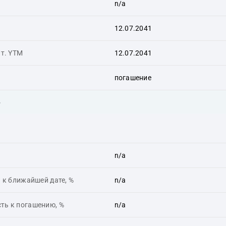
n/a
12.07.2041
ит. YTM
12.07.2041
погашение
ь
n/a
 к ближайшей дате, %
n/a
ть к погашению, %
n/a