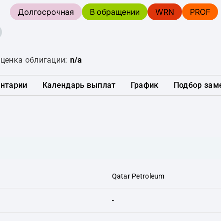
Долгосрочная
В обращении
WRN
PROF
ценка облигации:
n/a
нтарии
Календарь выплат
График
Подбор зам
Qatar Petroleum
-