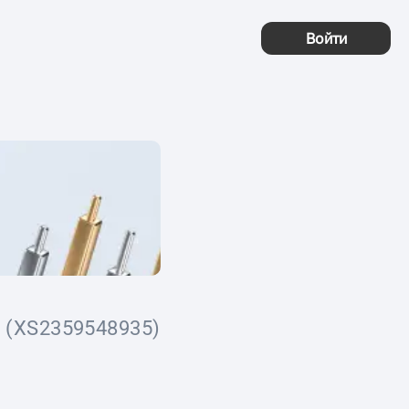
Войти
(XS2359548935)