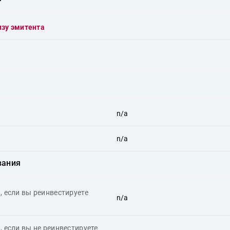
изу эмитента
n/a
n/a
вания
 если вы реинвестируете
n/a
 если вы не реинвестируете