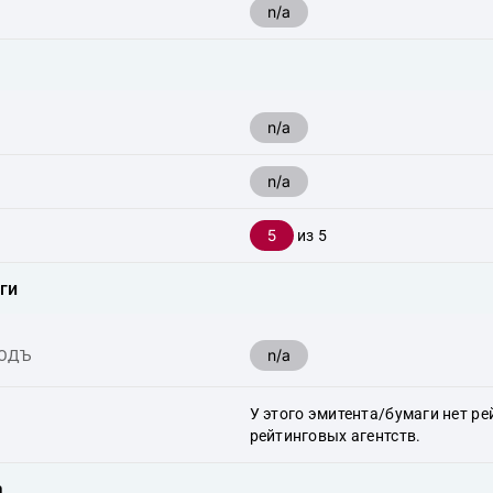
n/a
n/a
n/a
5
из 5
ги
n/a
ХОДЪ
У этого эмитента/бумаги нет ре
рейтинговых агентств.
а