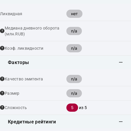
нет
Ликвидная
Медиана дневного оборота
n/a
(млн.RUB)
n/a
Коэф. ликвидности
Факторы
n/a
Качество эмитента
n/a
Размер
5
Сложность
из 5
Кредитные рейтинги