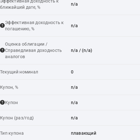
Эффективная доходность к
n/a
ближайшей дате, %
Эффективная доходность к
n/a
погашению, %
Оценка облигации /
Справедливая доходность
n/a
/ (n/a)
аналогов
Текущий номинал
0
Купон, %
n/a
Купон
n/a
Купон (раз/год)
n/a
Тип купона
плавающий