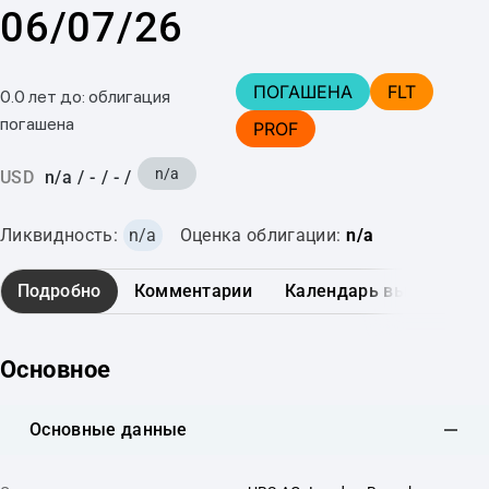
06/07/26
ПОГАШЕНА
FLT
0.0 лет до: облигация
погашена
PROF
n/a
USD
n/a
/
-
/
-
/
Ликвидность:
n/a
Оценка облигации:
n/a
Подробно
Комментарии
Календарь выплат
Основное
Основные данные