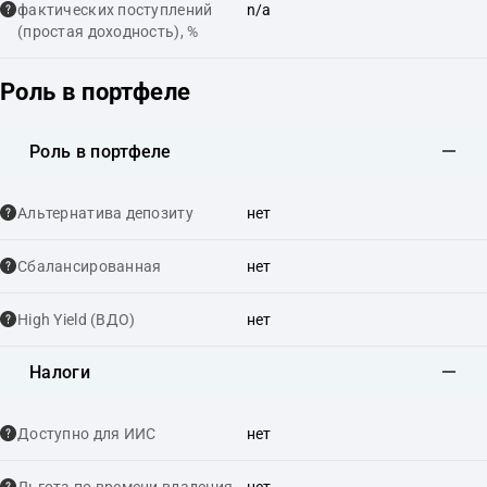
фактических поступлений
n/a
(простая доходность), %
Роль в портфеле
Роль в портфеле
Альтернатива депозиту
нет
Сбалансированная
нет
High Yield (ВДО)
нет
Налоги
Доступно для ИИС
нет