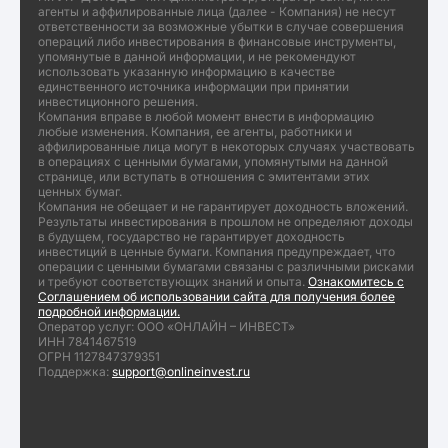
агенты и аффилированные лица (далее - Компания) не несут
ответственности за возможные убытки в случае совершения
операций либо инвестирования в финансовые инструменты,
упомянутые в данной информации, и не рекомендуют
использовать указанную информацию в качестве
единственного источника информации при принятии
инвестиционного решения.
Компания вправе в любой момент внести в информацию
любые изменения. Компания, ее агенты, работники и
аффилированные лица могут в некоторых случаях участвовать
в операциях с ценными бумагами, упомянутыми на данной
странице, или вступать в отношения с эмитентами этих
ценных бумаг.
Компания не обещает и не гарантирует доходность вложений.
Результаты инвестирования в прошлом не определяют доходы
в будущем, государство не гарантирует доходность
инвестиций в ценные бумаги. Компания предупреждает, что
операции с ценными бумагами связаны с различными рисками
и требуют соответствующих знаний и опыта.
Ознакомитесь с
Соглашением об использовании сайта для получения более
подробной информации.
Оператор услуг: ООО «ОНЛАЙН – ИНВЕСТ»
ИНН 7841467519
ОГРН 1127847379351
Поддержка:
support@onlineinvest.ru