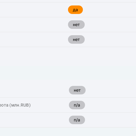
да
нет
нет
нет
n/a
рота (млн.RUB)
n/a