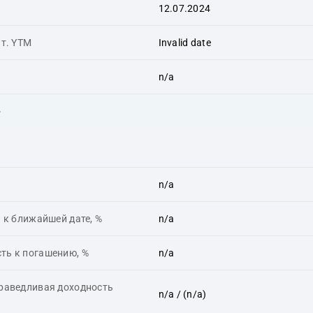
12.07.2024
ит. YTM
Invalid date
n/a
ь
n/a
 к ближайшей дате, %
n/a
ть к погашению, %
n/a
праведливая доходность
n/a
/ (n/a)