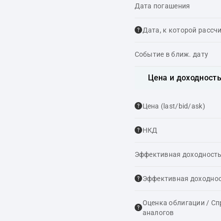
Дата погашения
Дата, к которой рассч
Событие в ближ. дату
Цена и доходност
Цена (last/bid/ask)
НКД
Эффективная доходность
Эффективная доходнос
Оценка облигации / С
аналогов