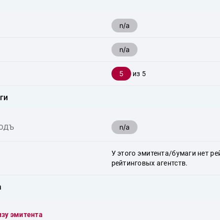
n/a
n/a
5
из 5
ги
n/a
ХОДЪ
У этого эмитента/бумаги нет ре
рейтинговых агентств.
а
изу эмитента