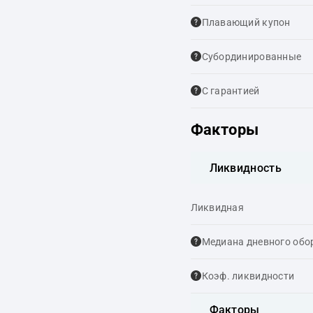
Плавающий купон
Cубординированные
С гарантией
Факторы
Ликвидность
Ликвидная
Медиана дневного обо
Коэф. ликвидности
Факторы