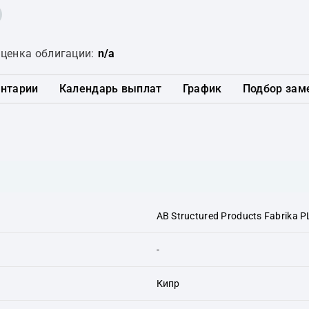
ценка облигации:
n/a
нтарии
Календарь выплат
График
Подбор зам
AB Structured Products Fabrika 
-
Кипр