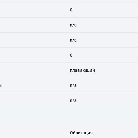
0
n/a
n/a
0
плавающий
ты
n/a
n/a
Облигация