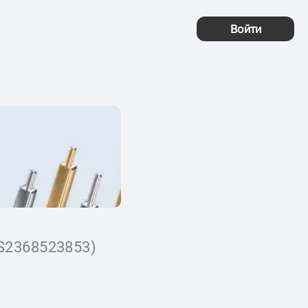
Войти
S2368523853)