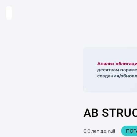
Анализ облигац
десяткам параме
создания/обновл
AB STRUC
ПОГ
0.0 лет до: null