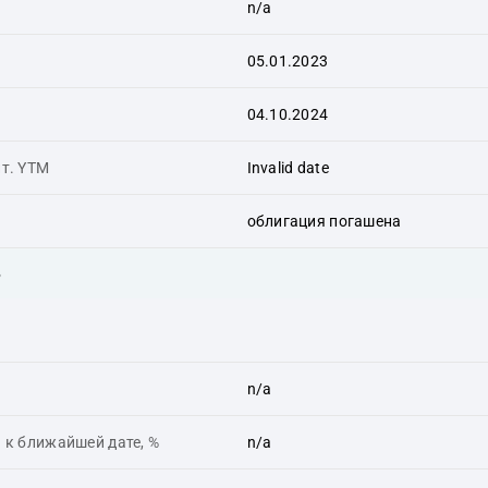
n/a
05.01.2023
04.10.2024
ит. YTM
Invalid date
облигация погашена
ь
n/a
 к ближайшей дате, %
n/a