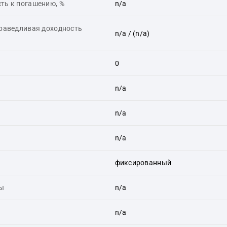
ть к погашению, %
n/a
праведливая доходность
n/a
/ (n/a)
0
n/a
n/a
n/a
фиксированный
ты
n/a
n/a