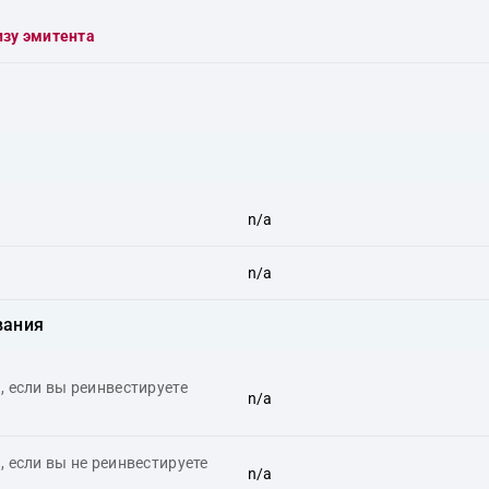
изу эмитента
n/a
n/a
вания
 если вы реинвестируете
n/a
 если вы не реинвестируете
n/a