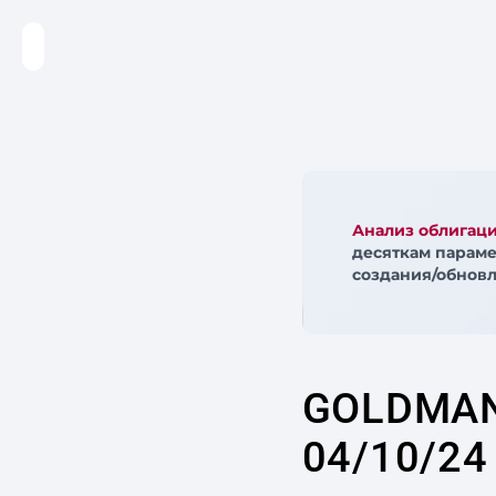
Анализ облигац
десяткам параме
создания/обновл
GOLDMAN
04/10/24