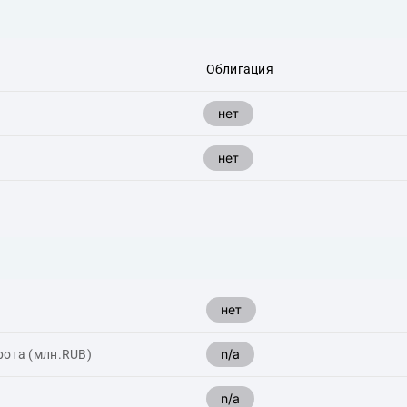
Облигация
нет
нет
нет
n/a
рота (млн.RUB)
n/a