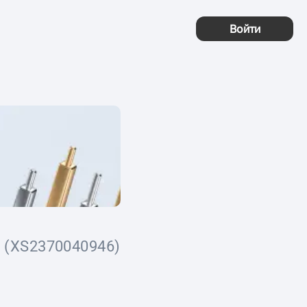
Войти
(XS2370040946)