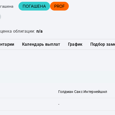
ПОГАШЕНА
PROF
огашена
ценка облигации:
n/a
нтарии
Календарь выплат
График
Подбор зам
Голдман Сакс Интернейшнл
-