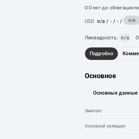
0.0 лет до: облигация п
n/a
USD
n/a
/
-
/
-
/
Ликвидность:
n/a
О
Подробно
Комме
Основное
Основные данные
Эмитент
Основной заемщик