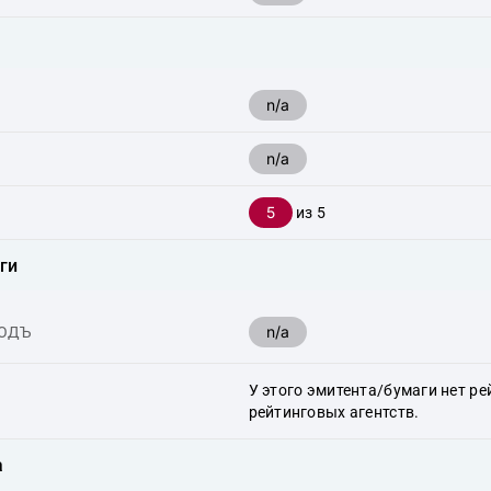
n/a
n/a
5
из 5
ги
n/a
ХОДЪ
У этого эмитента/бумаги нет ре
рейтинговых агентств.
а