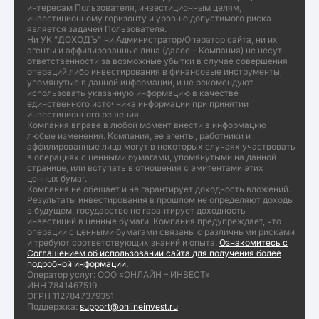
интересам Пользователя, инвестиционным целям,
инвестиционному горизонту и уровню допустимого риска
является задачей Пользователя.
Ни УК "ДОХОДЪ" ни Администратор/Оператор сайта, ни их
агенты и аффилированные лица (далее - Компания) не несут
ответственности за возможные убытки в случае совершения
операций либо инвестирования в финансовые инструменты,
упомянутые в данной информации, и не рекомендуют
использовать указанную информацию в качестве
единственного источника информации при принятии
инвестиционного решения.
Компания вправе в любой момент внести в информацию
любые изменения. Компания, ее агенты, работники и
аффилированные лица могут в некоторых случаях участвовать
в операциях с ценными бумагами, упомянутыми на данной
странице, или вступать в отношения с эмитентами этих
ценных бумаг.
Компания не обещает и не гарантирует доходность вложений.
Результаты инвестирования в прошлом не определяют доходы
в будущем, государство не гарантирует доходность
инвестиций в ценные бумаги. Компания предупреждает, что
операции с ценными бумагами связаны с различными рисками
и требуют соответствующих знаний и опыта.
Ознакомитесь с
Соглашением об использовании сайта для получения более
подробной информации.
Оператор услуг: ООО «ОНЛАЙН – ИНВЕСТ»
ИНН 7841467519
ОГРН 1127847379351
Поддержка:
support@onlineinvest.ru