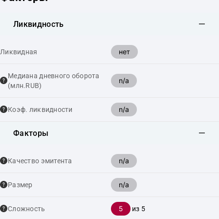
Ликвидность
нет
Ликвидная
Медиана дневного оборота
n/a
(млн.RUB)
n/a
Коэф. ликвидности
Факторы
n/a
Качество эмитента
n/a
Размер
5
Сложность
из 5