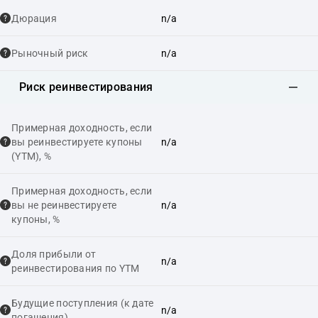
Дюрация
n/a
Рыночный риск
n/a
Риск реинвестирования
Примерная доходность, если
вы реинвестируете купоны
n/a
(YTM), %
Примерная доходность, если
вы не реинвестируете
n/a
купоны, %
Доля прибыли от
n/a
реинвестирования по YTM
Будущие поступления (к дате
n/a
погашения)