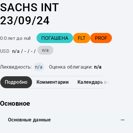
SACHS INT
23/09/24
ПОГАШЕНА
FLT
PROF
0.0 лет до: null
n/a
USD
n/a
/
-
/
-
/
Ликвидность:
n/a
Оценка облигации:
n/a
Подробно
Комментарии
Календарь выплат
Основное
Основные данные