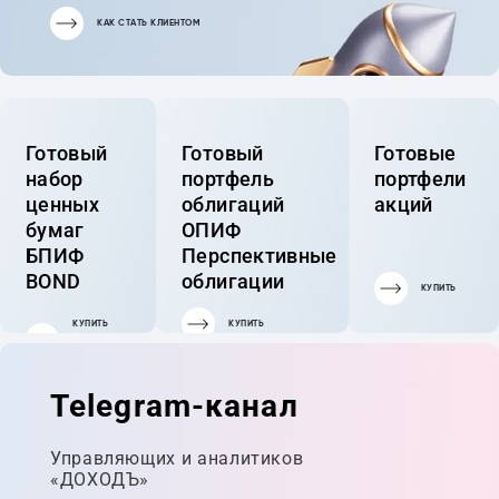
КАК СТАТЬ КЛИЕНТОМ
Готовый
Готовый
Готовые
набор
портфель
портфели
ценных
облигаций
акций
бумаг
ОПИФ
БПИФ
Перспективные
BOND
облигации
КУПИТЬ
КУПИТЬ
КУПИТЬ
ГОТОВЫЙ
ПОРТФЕЛЬ
Telegram-канал
Управляющих и аналитиков
«ДОХОДЪ»