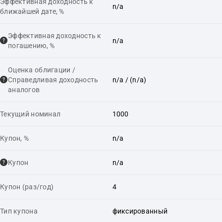
Эффективная доходность к
n/a
ближайшей дате, %
Эффективная доходность к
n/a
погашению, %
Оценка облигации /
Справедливая доходность
n/a
/ (n/a)
аналогов
Текущий номинал
1000
Купон, %
n/a
Купон
n/a
Купон (раз/год)
4
Тип купона
фиксированный