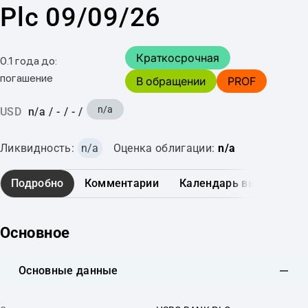
Plc 09/09/26
Краткосрочная
0.1 года до:
погашение
В обращении
PROF
n/a
USD
n/a
/
-
/
-
/
Ликвидность:
n/a
Оценка облигации:
n/a
Подробно
Комментарии
Календарь выплат
Основное
Основные данные