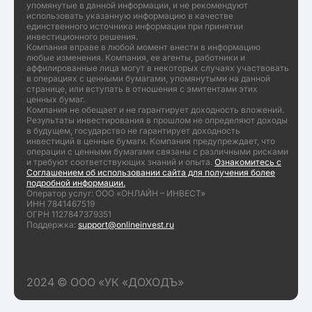
упомянутые в данной информации, и не рекомендуют
использовать указанную информацию в качестве
единственного источника информации при принятии
инвестиционного решения.
Компания вправе в любой момент внести в информацию
любые изменения. Компания, ее агенты, работники и
аффилированные лица могут в некоторых случаях участвовать
в операциях с ценными бумагами, упомянутыми на данной
странице, или вступать в отношения с эмитентами этих
ценных бумаг.
Компания не обещает и не гарантирует доходность вложений.
Результаты инвестирования в прошлом не определяют доходы
в будущем, государство не гарантирует доходность
инвестиций в ценные бумаги. Компания предупреждает, что
операции с ценными бумагами связаны с различными рисками
и требуют соответствующих знаний и опыта.
Ознакомитесь с
Соглашением об использовании сайта для получения более
подробной информации.
Оператор услуг: ООО «ОНЛАЙН – ИНВЕСТ»
ИНН 7841467519
ОГРН 1127847379351
Поддержка:
support@onlineinvest.ru
2024 © ООО «УК «ДОХОДЪ»