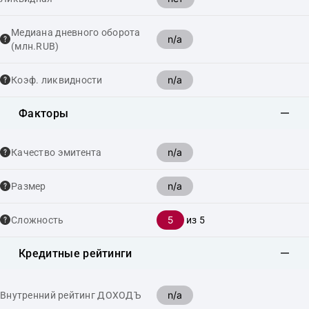
Медиана дневного оборота
n/a
(млн.RUB)
n/a
Коэф. ликвидности
Факторы
n/a
Качество эмитента
n/a
Размер
5
Сложность
из 5
Кредитные рейтинги
n/a
Внутренний рейтинг ДОХОДЪ