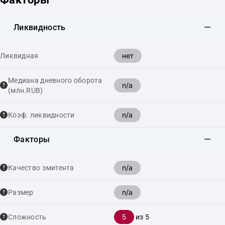
Ликвидность
нет
Ликвидная
Медиана дневного оборота
n/a
(млн.RUB)
n/a
Коэф. ликвидности
Факторы
n/a
Качество эмитента
n/a
Размер
5
Сложность
из 5