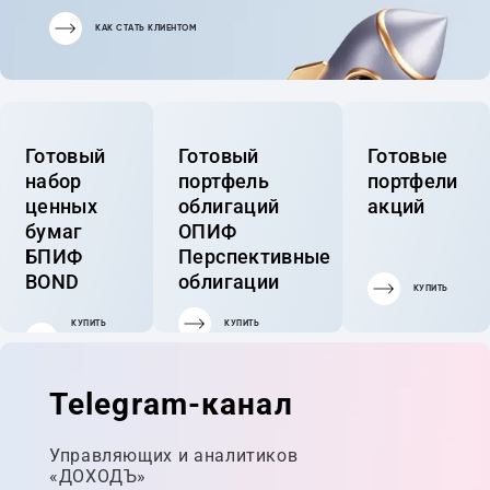
КАК СТАТЬ КЛИЕНТОМ
Готовый
Готовый
Готовые
набор
портфель
портфели
ценных
облигаций
акций
бумаг
ОПИФ
БПИФ
Перспективные
BOND
облигации
КУПИТЬ
КУПИТЬ
КУПИТЬ
ГОТОВЫЙ
ПОРТФЕЛЬ
Telegram-канал
Управляющих и аналитиков
«ДОХОДЪ»