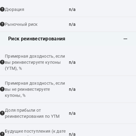
Дюрация
n/a
Рыночный риск
n/a
Риск реинвестирования
Примерная доходность, если
вы реинвестируете купоны
n/a
(YTM), %
Примерная доходность, если
вы не реинвестируете
n/a
купоны, %
Доля прибыли от
n/a
реинвестирования по YTM
Будущие поступления (к дате
n/a