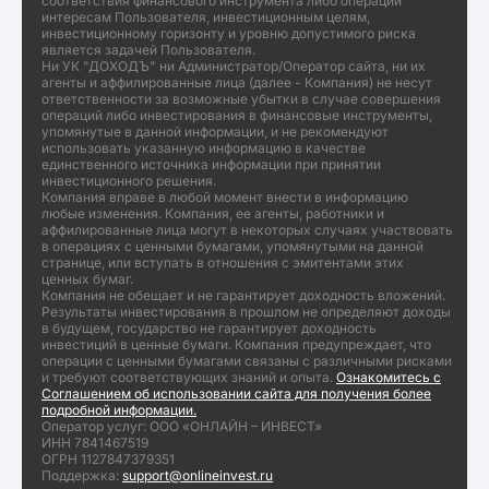
соответствия финансового инструмента либо операции
интересам Пользователя, инвестиционным целям,
инвестиционному горизонту и уровню допустимого риска
является задачей Пользователя.
Ни УК "ДОХОДЪ" ни Администратор/Оператор сайта, ни их
агенты и аффилированные лица (далее - Компания) не несут
ответственности за возможные убытки в случае совершения
операций либо инвестирования в финансовые инструменты,
упомянутые в данной информации, и не рекомендуют
использовать указанную информацию в качестве
единственного источника информации при принятии
инвестиционного решения.
Компания вправе в любой момент внести в информацию
любые изменения. Компания, ее агенты, работники и
аффилированные лица могут в некоторых случаях участвовать
в операциях с ценными бумагами, упомянутыми на данной
странице, или вступать в отношения с эмитентами этих
ценных бумаг.
Компания не обещает и не гарантирует доходность вложений.
Результаты инвестирования в прошлом не определяют доходы
в будущем, государство не гарантирует доходность
инвестиций в ценные бумаги. Компания предупреждает, что
операции с ценными бумагами связаны с различными рисками
и требуют соответствующих знаний и опыта.
Ознакомитесь с
Соглашением об использовании сайта для получения более
подробной информации.
Оператор услуг: ООО «ОНЛАЙН – ИНВЕСТ»
ИНН 7841467519
ОГРН 1127847379351
Поддержка:
support@onlineinvest.ru