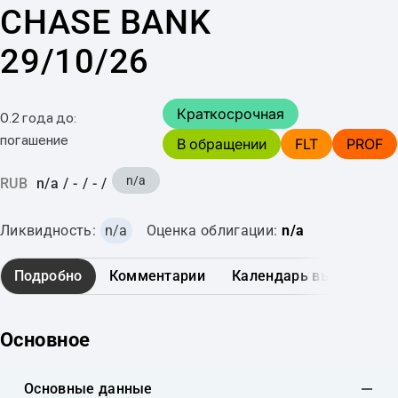
CHASE BANK
29/10/26
Краткосрочная
0.2 года до:
погашение
В обращении
FLT
PROF
n/a
RUB
n/a
/
-
/
-
/
Ликвидность:
n/a
Оценка облигации:
n/a
Подробно
Комментарии
Календарь выплат
Основное
Основные данные