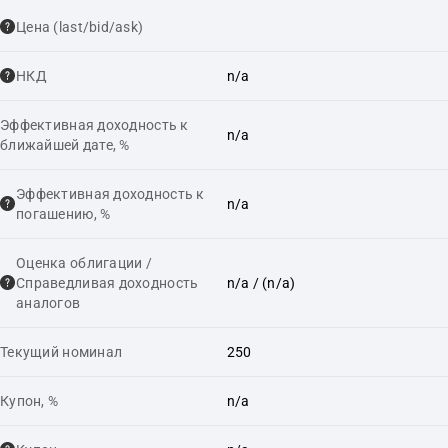
Цена (last/bid/ask)
НКД
n/a
Эффективная доходность к
n/a
ближайшей дате, %
Эффективная доходность к
n/a
погашению, %
Оценка облигации /
Справедливая доходность
n/a
/ (n/a)
аналогов
Текущий номинал
250
Купон, %
n/a