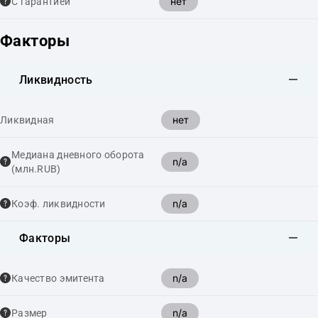
нет
С гарантией
Факторы
Ликвидность
нет
Ликвидная
Медиана дневного оборота
n/a
(млн.RUB)
n/a
Коэф. ликвидности
Факторы
n/a
Качество эмитента
n/a
Размер