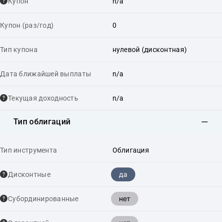
Купон
n/a
Купон (раз/год)
0
Тип купона
нулевой (дисконтная)
Дата ближайшей выплаты
n/a
Текущая доходность
n/a
Тип облигаций
Тип инструмента
Облигация
да
Дисконтные
нет
Cубординированные