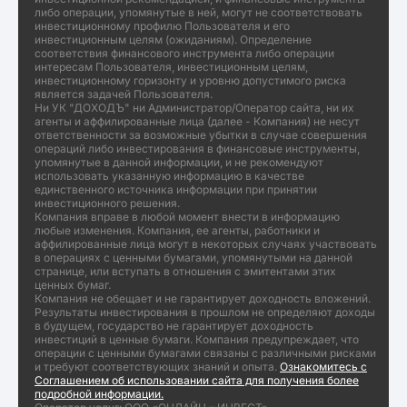
либо операции, упомянутые в ней, могут не соответствовать
инвестиционному профилю Пользователя и его
инвестиционным целям (ожиданиям). Определение
соответствия финансового инструмента либо операции
интересам Пользователя, инвестиционным целям,
инвестиционному горизонту и уровню допустимого риска
является задачей Пользователя.
Ни УК "ДОХОДЪ" ни Администратор/Оператор сайта, ни их
агенты и аффилированные лица (далее - Компания) не несут
ответственности за возможные убытки в случае совершения
операций либо инвестирования в финансовые инструменты,
упомянутые в данной информации, и не рекомендуют
использовать указанную информацию в качестве
единственного источника информации при принятии
инвестиционного решения.
Компания вправе в любой момент внести в информацию
любые изменения. Компания, ее агенты, работники и
аффилированные лица могут в некоторых случаях участвовать
в операциях с ценными бумагами, упомянутыми на данной
странице, или вступать в отношения с эмитентами этих
ценных бумаг.
Компания не обещает и не гарантирует доходность вложений.
Результаты инвестирования в прошлом не определяют доходы
в будущем, государство не гарантирует доходность
инвестиций в ценные бумаги. Компания предупреждает, что
операции с ценными бумагами связаны с различными рисками
и требуют соответствующих знаний и опыта.
Ознакомитесь с
Соглашением об использовании сайта для получения более
подробной информации.