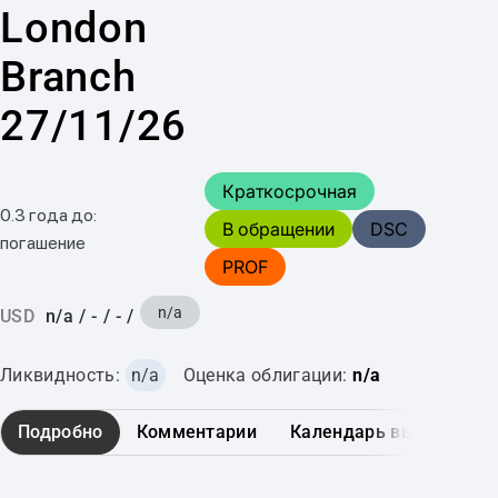
London
Branch
27/11/26
Краткосрочная
0.3 года до:
В обращении
DSC
погашение
PROF
n/a
USD
n/a
/
-
/
-
/
Ликвидность:
n/a
Оценка облигации:
n/a
Подробно
Комментарии
Календарь выплат