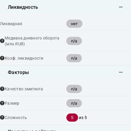
Ликвидность
нет
Ликвидная
Медиана дневного оборота
n/a
(млн.RUB)
n/a
Коэф. ликвидности
Факторы
n/a
Качество эмитента
n/a
Размер
5
Сложность
из 5