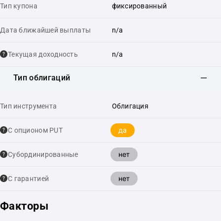
Тип купона
фиксированный
Дата ближайшей выплаты
n/a
Текущая доходность
n/a
Тип облигаций
Тип инструмента
Облигация
да
С опционом PUT
нет
Cубординированные
нет
С гарантией
Факторы