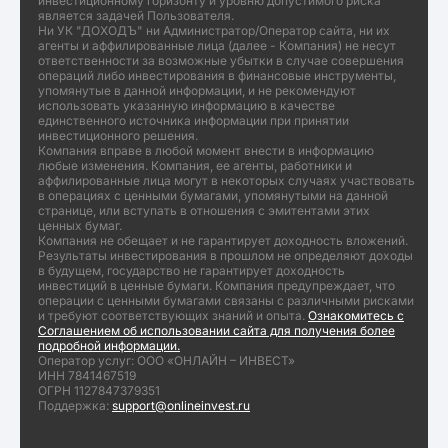
инвестиционному горизонту и уровню допустимого риска
является задачей Пользователя.
Ни УК "ДОХОДЪ" ни Администратор/Оператор сайта, ни их
агенты и аффилированные лица (далее - Компания) не несут
ответственности за возможные убытки в случае совершения
операций либо инвестирования в финансовые инструменты,
упомянутые в данной информации, и не рекомендуют
использовать указанную информацию в качестве
единственного источника информации при принятии
инвестиционного решения.
Компания вправе в любой момент внести в информацию
любые изменения. Компания, ее агенты, работники и
аффилированные лица могут в некоторых случаях участвовать
в операциях с ценными бумагами, упомянутыми на данной
странице, или вступать в отношения с эмитентами этих
ценных бумаг.
Компания не обещает и не гарантирует доходность вложений.
Результаты инвестирования в прошлом не определяют доходы
в будущем, государство не гарантирует доходность
инвестиций в ценные бумаги. Компания предупреждает, что
операции с ценными бумагами связаны с различными рисками
и требуют соответствующих знаний и опыта.
Ознакомитесь с
Соглашением об использовании сайта для получения более
подробной информации.
Оператор услуг: ООО «ОНЛАЙН – ИНВЕСТ»
ИНН 7841467519
ОГРН 1127847379351
Поддержка:
support@onlineinvest.ru