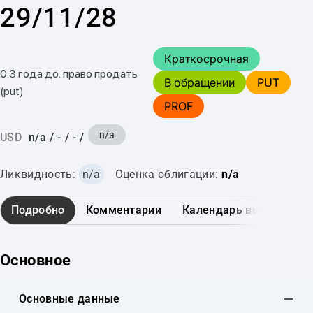
29/11/28
Краткосрочная
0.3 года до: право продать
В обращении
PUT
(put)
PROF
n/a
USD
n/a
/
-
/
-
/
Ликвидность:
n/a
Оценка облигации:
n/a
Подробно
Комментарии
Календарь выплат
Основное
Основные данные