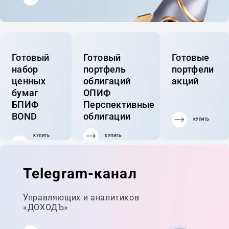
Готовый
Готовый
Готовые
набор
портфель
портфели
ценных
облигаций
акций
бумаг
ОПИФ
БПИФ
Перспективные
BOND
облигации
КУПИТЬ
КУПИТЬ
КУПИТЬ
ГОТОВЫЙ
ПОРТФЕЛЬ
Telegram-канал
Управляющих и аналитиков
«ДОХОДЪ»