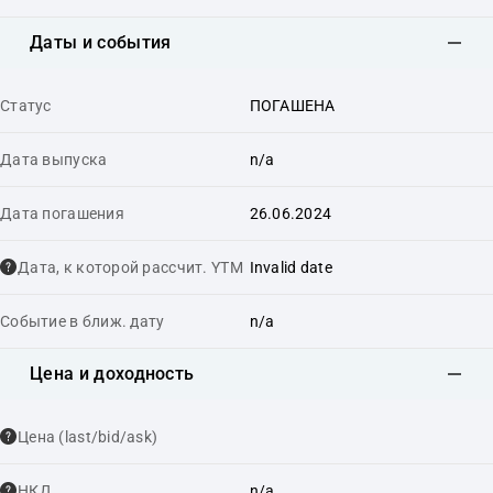
Даты и события
Статус
ПОГАШЕНА
Дата выпуска
n/a
Дата погашения
26.06.2024
Дата, к которой рассчит. YTM
Invalid date
Событие в ближ. дату
n/a
Цена и доходность
Цена (last/bid/ask)
НКД
n/a