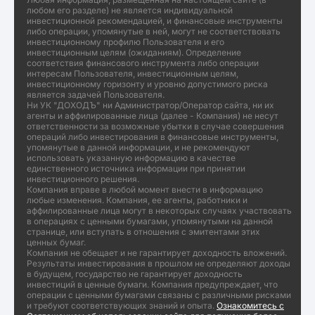
любом его разделе) не является индивидуальной
инвестиционной рекомендацией, и финансовые инструменты
либо операции, упомянутые в ней, могут не соответствовать
инвестиционному профилю Пользователя и его
инвестиционным целям (ожиданиям). Определение
соответствия финансового инструмента либо операции
интересам Пользователя, инвестиционным целям,
инвестиционному горизонту и уровню допустимого риска
является задачей Пользователя.
Ни УК "ДОХОДЪ" ни Администратор/Оператор сайта, ни их
агенты и аффилированные лица (далее - Компания) не несут
ответственности за возможные убытки в случае совершения
операций либо инвестирования в финансовые инструменты,
упомянутые в данной информации, и не рекомендуют
использовать указанную информацию в качестве
единственного источника информации при принятии
инвестиционного решения.
Компания вправе в любой момент внести в информацию
любые изменения. Компания, ее агенты, работники и
аффилированные лица могут в некоторых случаях участвовать
в операциях с ценными бумагами, упомянутыми на данной
странице, или вступать в отношения с эмитентами этих
ценных бумаг.
Компания не обещает и не гарантирует доходность вложений.
Результаты инвестирования в прошлом не определяют доходы
в будущем, государство не гарантирует доходность
инвестиций в ценные бумаги. Компания предупреждает, что
операции с ценными бумагами связаны с различными рисками
и требуют соответствующих знаний и опыта.
Ознакомитесь с