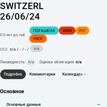
SWITZERL
26/06/24
ПОГАШЕНА
WRN
FLT
0.0 лет до: null
PROF
n/a
USD
n/a
/
-
/
-
/
Ликвидность:
n/a
Оценка облигации:
n/a
Подробно
Комментарии
Календарь выплат
Основное
Основные данные