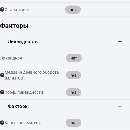
нет
С гарантией
Факторы
Ликвидность
нет
Ликвидная
Медиана дневного оборота
n/a
(млн.RUB)
n/a
Коэф. ликвидности
Факторы
n/a
Качество эмитента