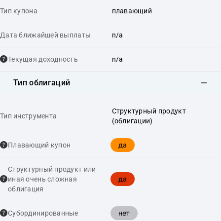
Тип купона
плавающий
Дата ближайшей выплаты
n/a
Текущая доходность
n/a
Тип облигаций
Структурный продукт
Тип инструмента
(облигации)
да
Плавающий купон
Структурный продукт или
да
иная очень сложная
облигация
нет
Cубординированные