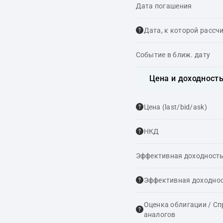
Дата погашения
Дата, к которой рассч
Событие в ближ. дату
Цена и доходност
Цена (last/bid/ask)
НКД
Эффективная доходность
Эффективная доходнос
Оценка облигации / С
аналогов