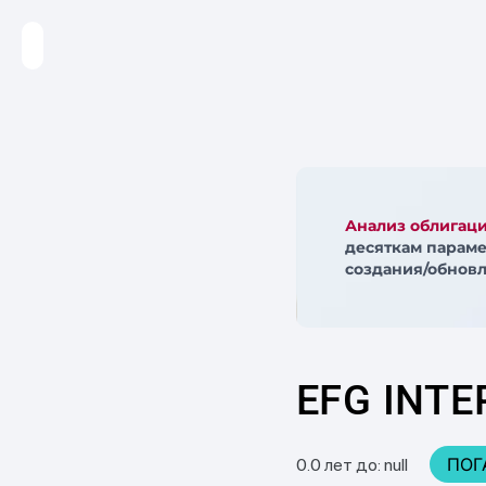
Анализ облигац
десяткам параме
создания/обновл
EFG INTE
ПОГ
0.0 лет до: null