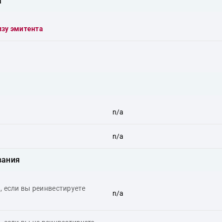
а
изу эмитента
n/a
n/a
вания
 если вы реинвестируете
n/a