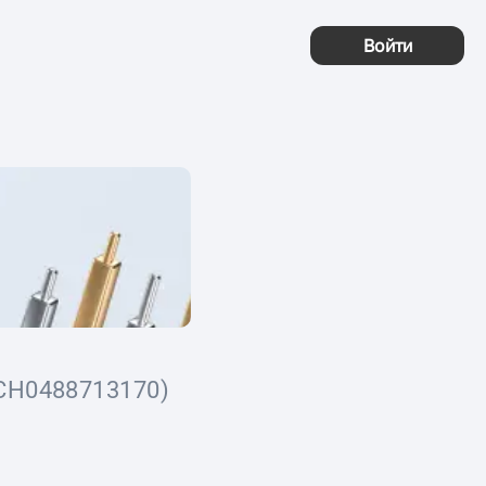
Войти
CH0488713170)