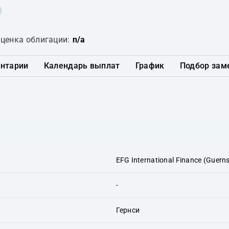
ценка облигации:
n/a
нтарии
Календарь выплат
График
Подбор зам
EFG International Finance (Guerns
-
Гернси