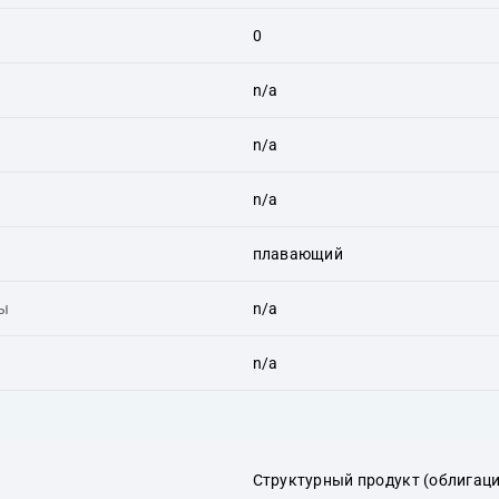
0
n/a
n/a
n/a
плавающий
ты
n/a
n/a
Структурный продукт (облигаци