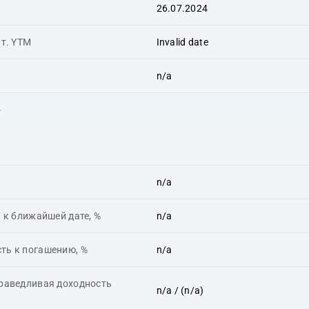
26.07.2024
ит. YTM
Invalid date
n/a
ь
n/a
 к ближайшей дате, %
n/a
ть к погашению, %
n/a
праведливая доходность
n/a
/ (n/a)