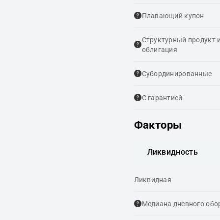
Плавающий купон
Структурный продукт 
облигация
Cубординированные
С гарантией
Факторы
Ликвидность
Ликвидная
Медиана дневного обо