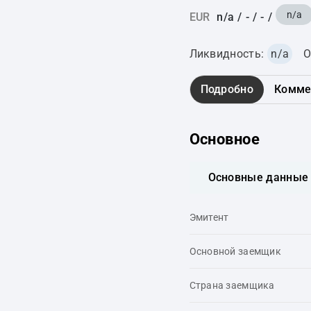
n/a
EUR
n/a
/
-
/
-
/
Ликвидность:
n/a
О
Подробно
Комме
Основное
Основные данные
Эмитент
Основной заемщик
Страна заемщика