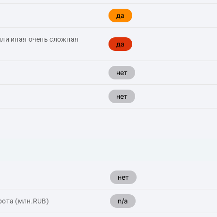
да
или иная очень сложная
да
нет
нет
нет
n/a
рота (млн.RUB)