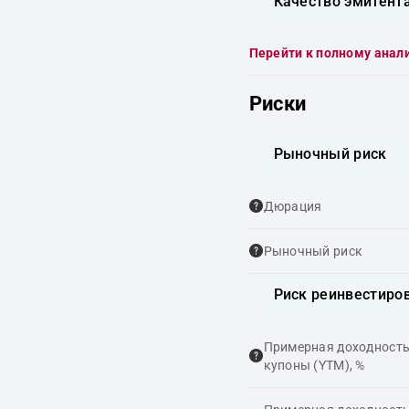
Качество эмитент
Перейти к полному анал
Риски
Рыночный риск
Дюрация
Рыночный риск
Риск реинвестиро
Примерная доходность,
купоны (YTM), %