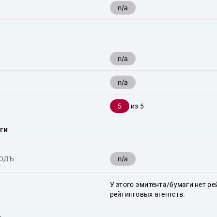
n/a
n/a
n/a
5
из 5
ги
n/a
ХОДЪ
У этого эмитента/бумаги нет ре
рейтинговых агентств.