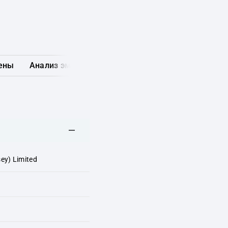
ены
Анализ эмитента
Карта рынка
Другие обл
ey) Limited