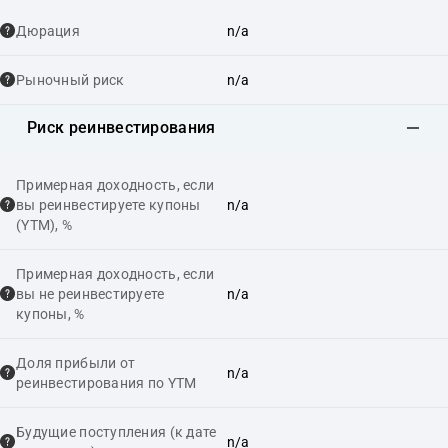
Дюрация
n/a
Рыночный риск
n/a
Риск реинвестирования
Примерная доходность, если
вы реинвестируете купоны
n/a
(YTM), %
Примерная доходность, если
вы не реинвестируете
n/a
купоны, %
Доля прибыли от
n/a
реинвестирования по YTM
Будущие поступления (к дате
n/a