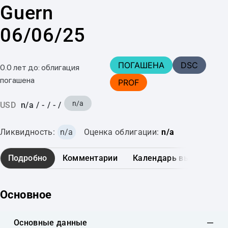
Guern
06/06/25
ПОГАШЕНА
DSC
0.0 лет до: облигация
погашена
PROF
n/a
USD
n/a
/
-
/
-
/
Ликвидность:
n/a
Оценка облигации:
n/a
Подробно
Комментарии
Календарь выплат
Основное
Основные данные