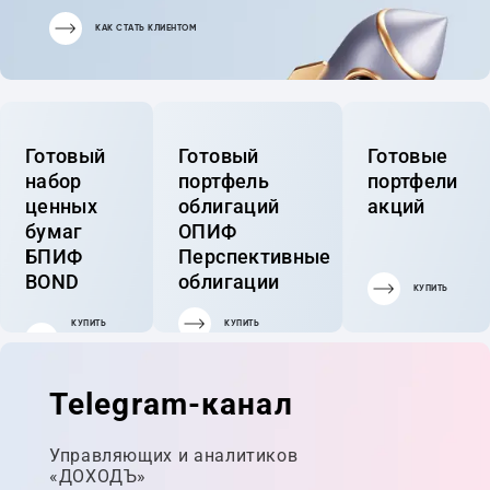
КАК СТАТЬ КЛИЕНТОМ
Готовый
Готовый
Готовые
набор
портфель
портфели
ценных
облигаций
акций
бумаг
ОПИФ
БПИФ
Перспективные
BOND
облигации
КУПИТЬ
КУПИТЬ
КУПИТЬ
ГОТОВЫЙ
ПОРТФЕЛЬ
Telegram-канал
Управляющих и аналитиков
«ДОХОДЪ»