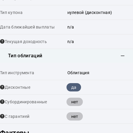
Тип купона
нулевой (дисконтная)
Дата ближайшей выплаты
n/a
Текущая доходность
n/a
Тип облигаций
Тип инструмента
Облигация
да
Дисконтные
нет
Cубординированные
нет
С гарантией
Факторы