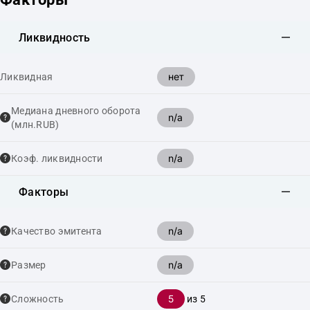
Ликвидность
нет
Ликвидная
Медиана дневного оборота
n/a
(млн.RUB)
n/a
Коэф. ликвидности
Факторы
n/a
Качество эмитента
n/a
Размер
5
Сложность
из 5