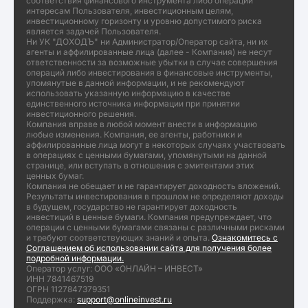
соответствия финансового инструмента либо операции
интересам Пользователя, инвестиционным целям,
инвестиционному горизонту и уровню допустимого риска
является задачей Пользователя.
Ни УК "ДОХОДЪ" ни Администратор/Оператор сайта, ни их
агенты и аффилированные лица (далее - Компания) не несут
ответственности за возможные убытки в случае совершения
операций либо инвестирования в финансовые инструменты,
упомянутые в данной информации, и не рекомендуют
использовать указанную информацию в качестве
единственного источника информации при принятии
инвестиционного решения.
Компания вправе в любой момент внести в информацию
любые изменения. Компания, ее агенты, работники и
аффилированные лица могут в некоторых случаях участвовать
в операциях с ценными бумагами, упомянутыми на данной
странице, или вступать в отношения с эмитентами этих
ценных бумаг.
Компания не обещает и не гарантирует доходность вложений.
Результаты инвестирования в прошлом не определяют доходы
в будущем, государство не гарантирует доходность
инвестиций в ценные бумаги. Компания предупреждает, что
операции с ценными бумагами связаны с различными рисками
и требуют соответствующих знаний и опыта.
Ознакомитесь с
Соглашением об использовании сайта для получения более
подробной информации.
Оператор услуг: ООО «ОНЛАЙН – ИНВЕСТ»
ИНН 7841467519
ОГРН 1127847379351
Поддержка:
support@onlineinvest.ru