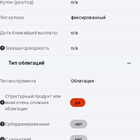
Купон (раз/год)
n/a
Тип купона
фиксированный
Дата ближайшей выплаты
n/a
Текущая доходность
n/a
Тип облигаций
Тип инструмента
Облигация
Структурный продукт или
да
иная очень сложная
облигация
нет
Cубординированные
нет
С гарантией