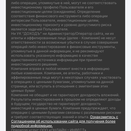
либо операции, упомянутые в ней, могут не соответствовать
инвестиционному профилю Пользователя и его
инвестиционным целям (ожиданиям). Определение
соответствия финансового инструмента либо операции
интересам Пользователя, инвестиционным целям,
инвестиционному горизонту и уровню допустимого риска
является задачей Пользователя.
Ни УК "ДОХОДЪ" ни Администратор/Оператор сайта, ни их
агенты и аффилированные лица (далее - Компания) не несут
ответственности за возможные убытки в случае совершения
операций либо инвестирования в финансовые инструменты,
упомянутые в данной информации, и не рекомендуют
использовать указанную информацию в качестве
единственного источника информации при принятии
инвестиционного решения.
Компания вправе в любой момент внести в информацию
любые изменения. Компания, ее агенты, работники и
аффилированные лица могут в некоторых случаях участвовать
в операциях с ценными бумагами, упомянутыми на данной
странице, или вступать в отношения с эмитентами этих
ценных бумаг.
Компания не обещает и не гарантирует доходность вложений.
Результаты инвестирования в прошлом не определяют доходы
в будущем, государство не гарантирует доходность
инвестиций в ценные бумаги. Компания предупреждает, что
операции с ценными бумагами связаны с различными рисками
и требуют соответствующих знаний и опыта.
Ознакомитесь с
Соглашением об использовании сайта для получения более
подробной информации.
Оператор услуг: ООО «ОНЛАЙН – ИНВЕСТ»