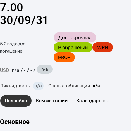
7.00
30/09/31
Долгосрочная
5.2 года до:
В обращении
WRN
погашение
PROF
n/a
USD
n/a
/
-
/
-
/
Ликвидность:
n/a
Оценка облигации:
n/a
Подробно
Комментарии
Календарь выплат
Основное