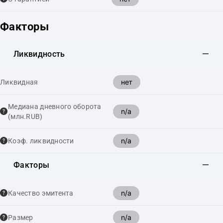
Факторы
Ликвидность
нет
Ликвидная
Медиана дневного оборота
n/a
(млн.RUB)
n/a
Коэф. ликвидности
Факторы
n/a
Качество эмитента
n/a
Размер